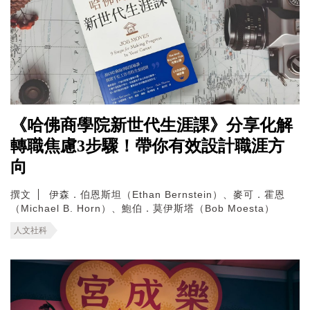
《哈佛商學院新世代生涯課》分享化解
轉職焦慮3步驟！帶你有效設計職涯方
向
撰文
伊森．伯恩斯坦（Ethan Bernstein）、麥可．霍恩
（Michael B. Horn）、鮑伯．莫伊斯塔（Bob Moesta）
人文社科