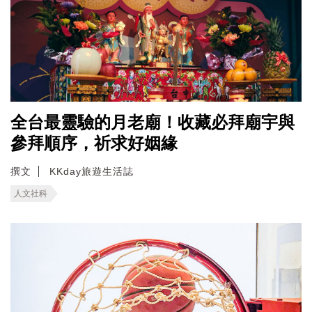
全台最靈驗的月老廟！收藏必拜廟宇與
參拜順序，祈求好姻緣
撰文
KKday旅遊生活誌
人文社科