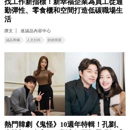
找工作新指標！新幸福企業為員工從通
勤彈性、零食櫃和空間打造低碳職場生
活
撰文
迷誠品內容中心
誠品專欄
人文社科
財經商業
熱門韓劇《鬼怪》10週年特輯！孔劉、