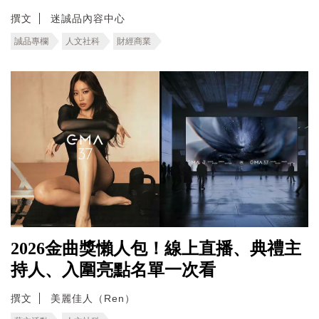
撰文
迷誠品內容中心
誠品專欄
人文社科
財經商業
2026金曲獎懶人包！線上直播、典禮主
持人、入圍亮點名單一次看
撰文
美麗佳人（Ren）