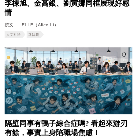
李棟旭、金高銀、劉寅娜同框展現好感
情
撰文
ELLE（Alice Li）
人文社科
迷韓劇
隔壁同事有鴨子綜合症嗎? 看起來游刃
有餘，事實上身陷職場焦慮！