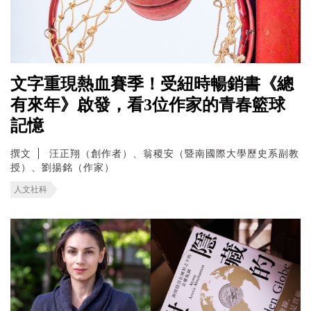
文字重現熱血賽季！受紐時暢銷書《總
有來年》啟發，看3位作家的青春籃球
記憶
撰文
汪正翔（創作者）、翁稷安（暨南國際大學歷史系副教
授）、劉揚銘（作家）
人文社科