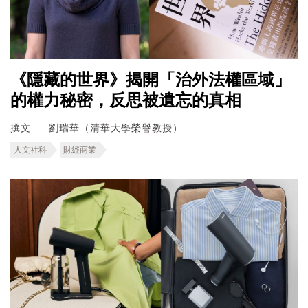
《隱藏的世界》揭開「治外法權區域」
的權力秘密，反思被遺忘的真相
撰文
劉瑞華（清華大學榮譽教授）
人文社科
財經商業