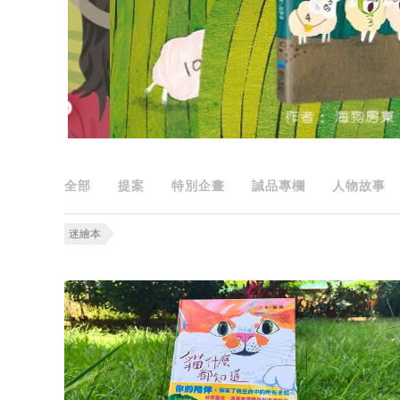
全部
提案
特別企畫
誠品專欄
人物故事
迷繪本