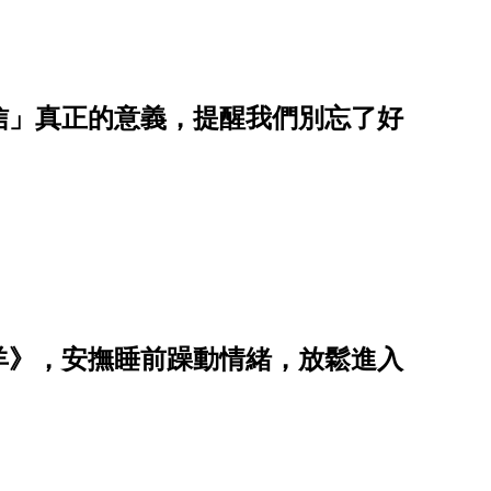
信」真正的意義，提醒我們別忘了好
羊》，安撫睡前躁動情緒，放鬆進入