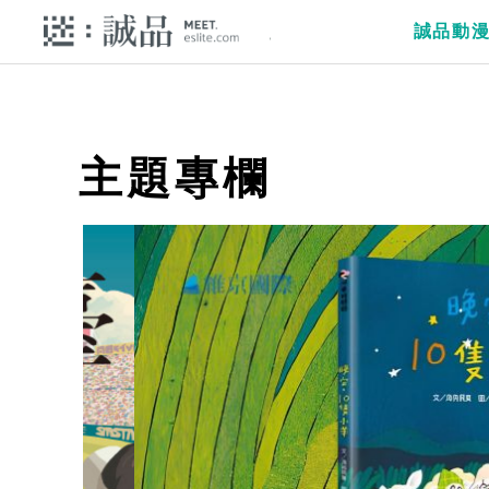
誠品動
主題專欄