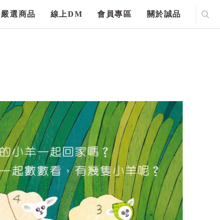
嚴選商品
線上DM
會員專區
關於誠品