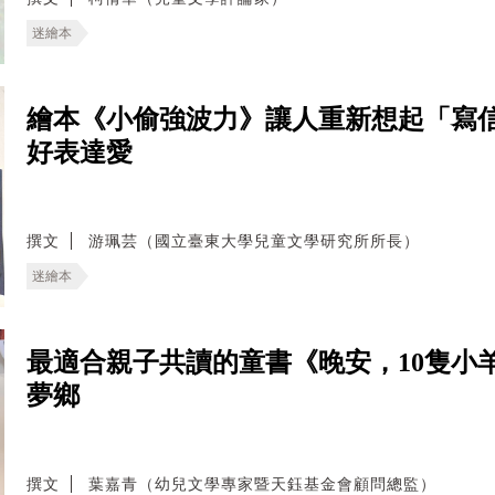
迷繪本
繪本《小偷強波力》讓人重新想起「寫
好表達愛
撰文
游珮芸（國立臺東大學兒童文學研究所所長）
迷繪本
最適合親子共讀的童書《晚安，10隻小
夢鄉
撰文
葉嘉青（幼兒文學專家暨天鈺基金會顧問總監）