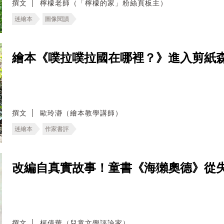
撰文
檸檬老師（「檸檬的家」粉絲頁板主）
迷繪本
圖像閱讀
繪本《噗拉噗拉國在哪裡？》進入剪紙
撰文
歐玲瀞（繪本教學講師）
迷繪本
作家書評
改編自真實故事！童書《海獺奧德》從
撰文
柯倩華（兒童文學評論家）