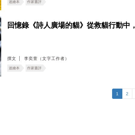
迷繪本
作家書評
回憶錄《詩人廣場的貓》從救貓行動中
撰文
李奕萱（文字工作者）
迷繪本
作家書評
1
2