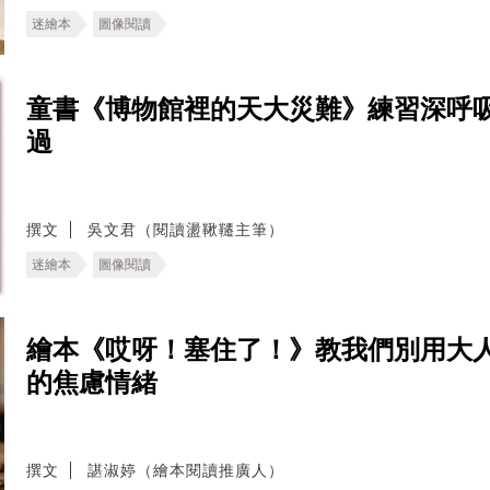
迷繪本
圖像閱讀
童書《博物館裡的天大災難》練習深呼
過
撰文
吳文君（閱讀盪鞦韆主筆）
迷繪本
圖像閱讀
繪本《哎呀！塞住了！》教我們別用大
的焦慮情緒
撰文
諶淑婷（繪本閱讀推廣人）