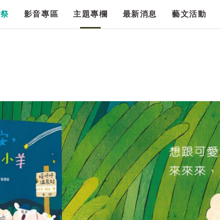
漫祭
影音專區
主題專欄
最新消息
藝文活動