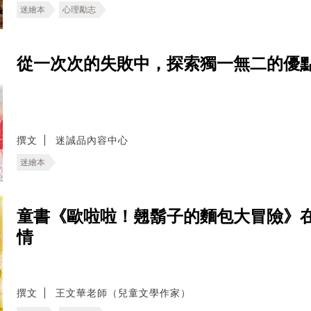
迷繪本
心理勵志
從一次次的失敗中，探索獨一無二的優
撰文
迷誠品內容中心
迷繪本
童書《歐啦啦！翹鬍子的麵包大冒險》
情
撰文
王文華老師（兒童文學作家）