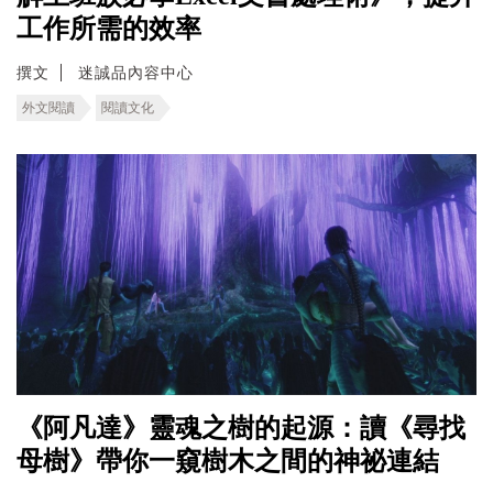
工作所需的效率
撰文
迷誠品內容中心
外文閱讀
閱讀文化
《阿凡達》靈魂之樹的起源：讀《尋找
母樹》帶你一窺樹木之間的神祕連結