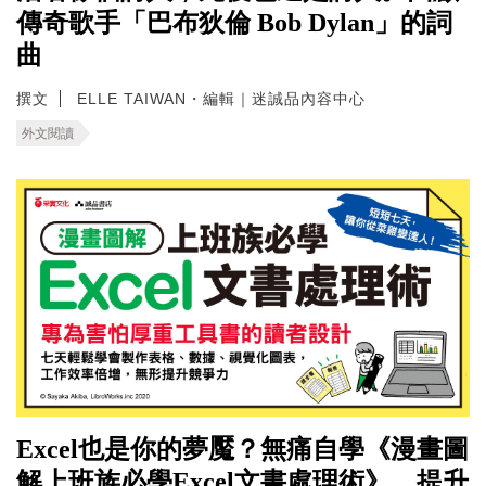
傳奇歌手「巴布狄倫 Bob Dylan」的詞
曲
撰文
ELLE TAIWAN・編輯｜迷誠品內容中心
外文閱讀
Excel也是你的夢魘？無痛自學《漫畫圖
解上班族必學Excel文書處理術》，提升