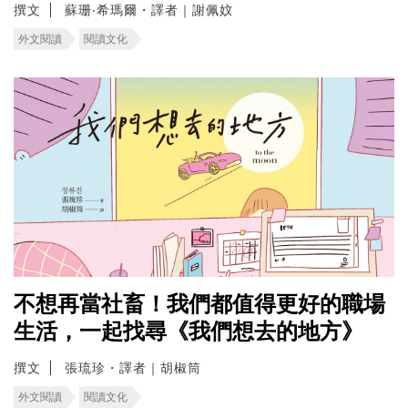
撰文
蘇珊‧希瑪爾・譯者｜謝佩妏
外文閱讀
閱讀文化
不想再當社畜！我們都值得更好的職場
生活，一起找尋《我們想去的地方》
撰文
張琉珍・譯者｜胡椒筒
外文閱讀
閱讀文化