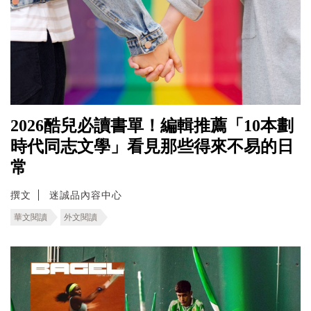
2026酷兒必讀書單！編輯推薦「10本劃
時代同志文學」看見那些得來不易的日
常
撰文
迷誠品內容中心
華文閱讀
外文閱讀