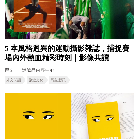
5 本風格迥異的運動攝影雜誌，捕捉賽
場內外熱血精彩時刻｜影像共讀
撰文
迷誠品內容中心
外文閱讀
旅遊文化
雜誌新訊