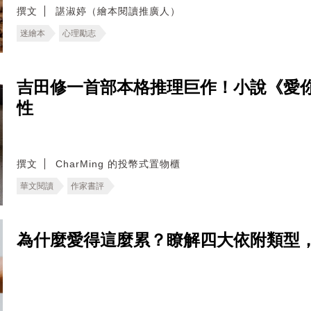
撰文
諶淑婷（繪本閱讀推廣人）
迷繪本
心理勵志
吉田修一首部本格推理巨作！小說《愛
性
撰文
CharMing 的投幣式置物櫃
華文閱讀
作家書評
為什麼愛得這麼累？瞭解四大依附類型