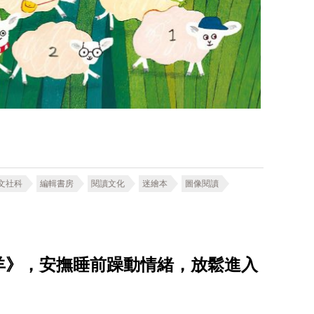
文社科
編輯書房
閱讀文化
迷繪本
圖像閱讀
羊》，安撫睡前躁動情緒，放鬆進入