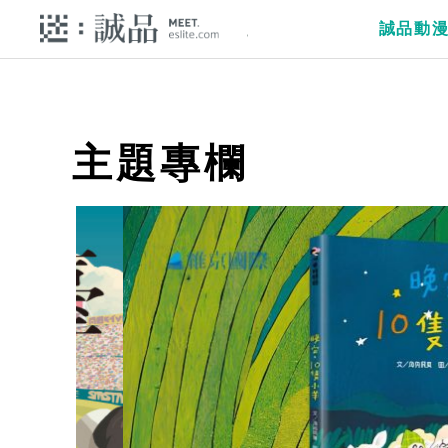
誠品動
主題專欄