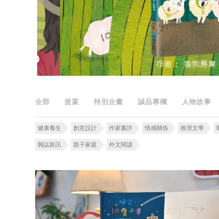
全部
提案
特別企畫
誠品專欄
人物故事
健康養生
創意設計
作家書評
情感關係
推理文學
雜誌新訊
親子家庭
外文閱讀