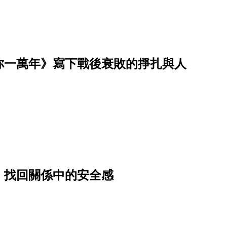
你一萬年》寫下戰後衰敗的掙扎與人
，找回關係中的安全感