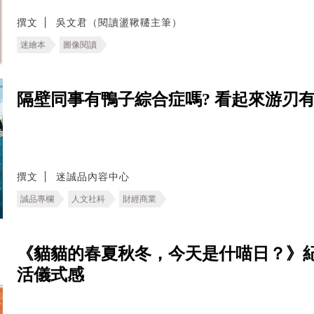
撰文
吳文君（閱讀盪鞦韆主筆）
迷繪本
圖像閱讀
隔壁同事有鴨子綜合症嗎? 看起來游刃
撰文
迷誠品內容中心
誠品專欄
人文社科
財經商業
《貓貓的春夏秋冬，今天是什喵日？》紀
活儀式感