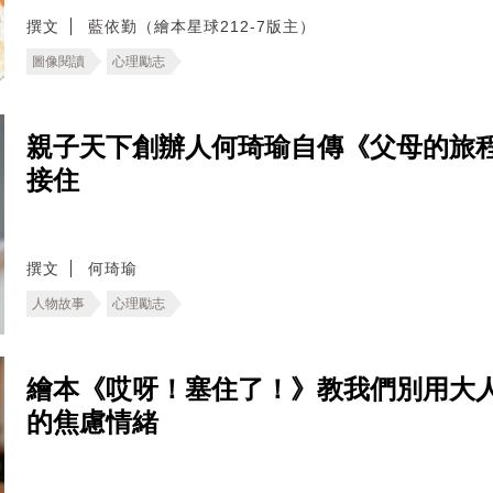
撰文
藍依勤（繪本星球212-7版主）
圖像閱讀
心理勵志
親子天下創辦人何琦瑜自傳《父母的旅
接住
撰文
何琦瑜
人物故事
心理勵志
繪本《哎呀！塞住了！》教我們別用大
的焦慮情緒