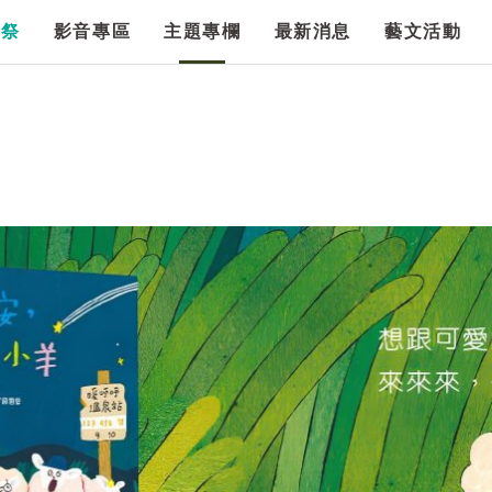
漫祭
影音專區
主題專欄
最新消息
藝文活動