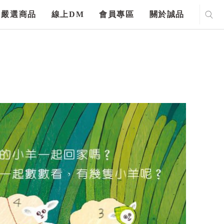
嚴選商品
線上DM
會員專區
關於誠品