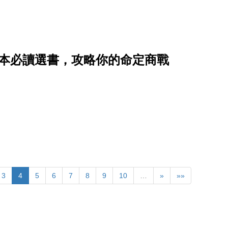
8本必讀選書，攻略你的命定商戰
3
4
5
6
7
8
9
10
…
»
»»