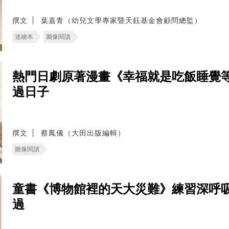
撰文
葉嘉青（幼兒文學專家暨天鈺基金會顧問總監）
迷繪本
圖像閱讀
熱門日劇原著漫畫《幸福就是吃飯睡覺
過日子
撰文
蔡鳳儀（大田出版編輯）
圖像閱讀
童書《博物館裡的天大災難》練習深呼
過