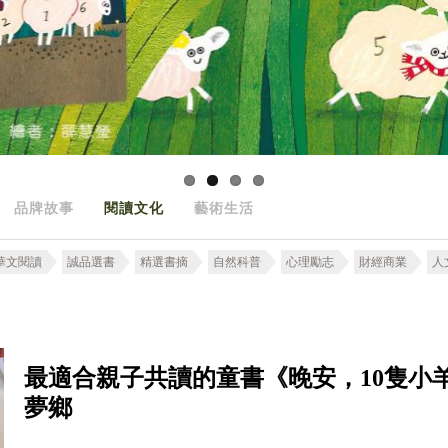
品牌故事
閱讀文化
藝術生活
華文閱讀
誠品選書
精選書摘
自然科普
心理勵志
財經商業
人
最適合親子共讀的童書《晚安，10隻小
夢鄉