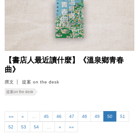
【書店人最近讀什麼】《溫泉鄉青春
曲》
撰文
提案 on the desk
提案on the desk
««
«
…
45
46
47
48
49
50
51
52
53
54
…
»
»»