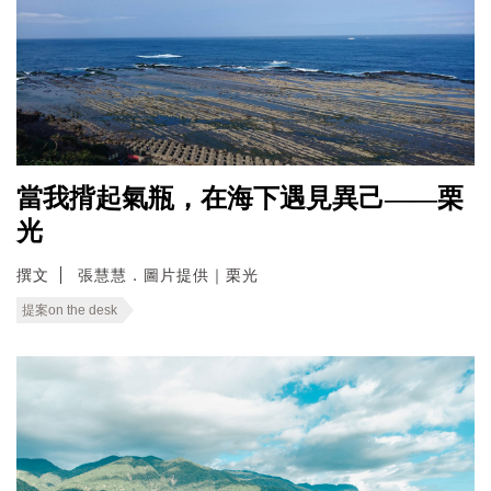
當我揹起氣瓶，在海下遇見異己——栗
光
撰文
張慧慧．圖片提供｜栗光
提案on the desk