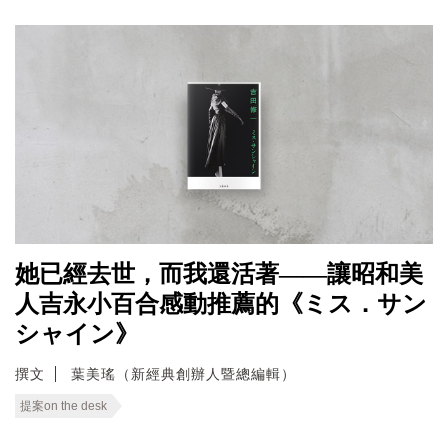
她已經去世，而我還活著——讓昭和美
人吉永小百合感動推薦的《ミス．サン
シャイン》
撰文
葉美瑤（新經典創辦人暨總編輯）
提案on the desk