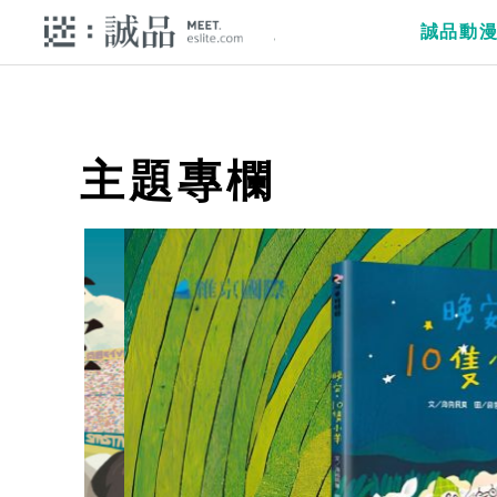
誠品動
主題專欄