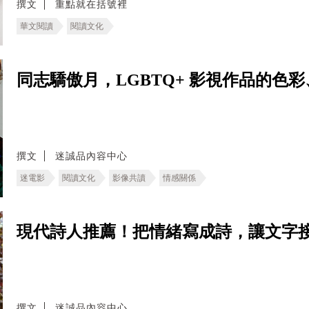
撰文
重點就在括號裡
華文閱讀
閱讀文化
同志驕傲月，LGBTQ+ 影視作品的色
撰文
迷誠品內容中心
迷電影
閱讀文化
影像共讀
情感關係
現代詩人推薦！把情緒寫成詩，讓文字
撰文
迷誠品內容中心