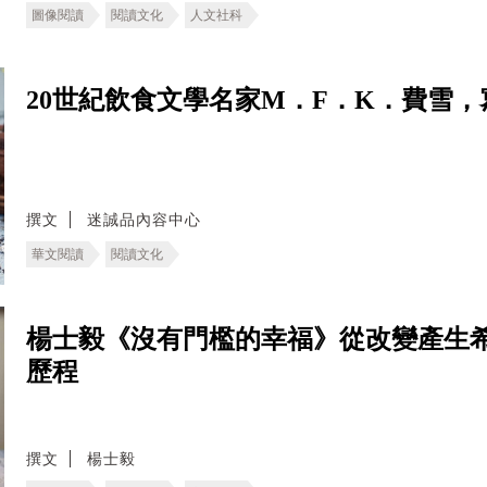
圖像閱讀
閱讀文化
人文社科
20世紀飲食文學名家M．F．K．費雪
撰文
迷誠品內容中心
華文閱讀
閱讀文化
楊士毅《沒有門檻的幸福》從改變產生
歷程
撰文
楊士毅