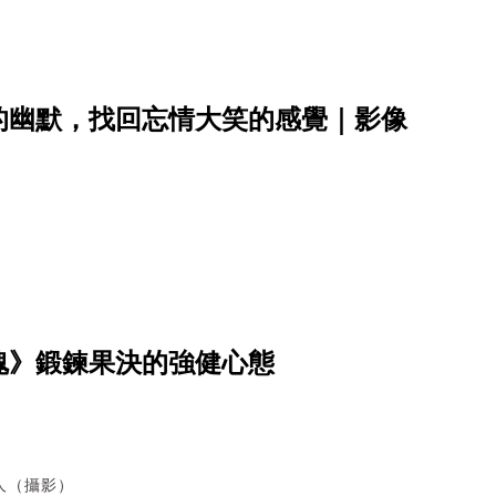
的幽默，找回忘情大笑的感覺｜影像
魂》鍛鍊果決的強健心態
人（攝影）