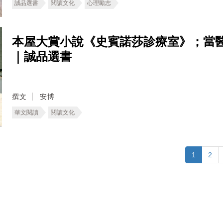
誠品選書
閱讀文化
心理勵志
本屋大賞小說《史賓諾莎診療室》；當
｜誠品選書
撰文
安博
華文閱讀
閱讀文化
1
2