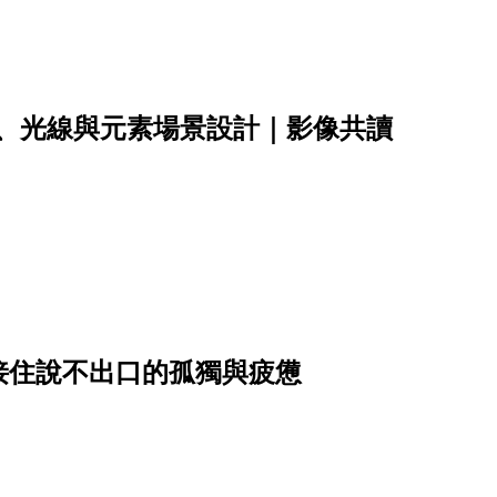
彩、光線與元素場景設計｜影像共讀
接住說不出口的孤獨與疲憊