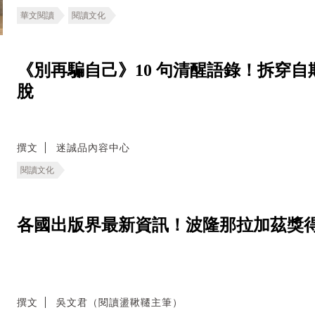
華文閱讀
閱讀文化
《別再騙自己》10 句清醒語錄！拆穿
脫
撰文
迷誠品內容中心
閱讀文化
各國出版界最新資訊！波隆那拉加茲獎得主
撰文
吳文君（閱讀盪鞦韆主筆）