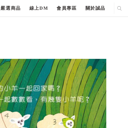
嚴選商品
線上DM
會員專區
關於誠品