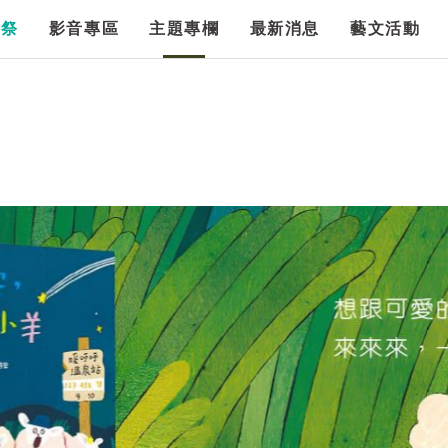
漫祭
影音專區
主題專欄
最新消息
藝文活動