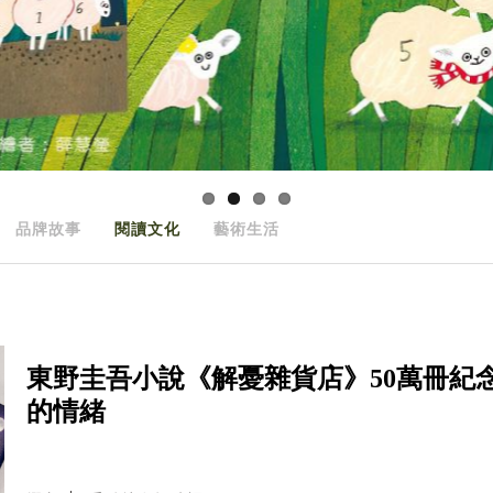
品牌故事
閱讀文化
藝術生活
東野圭吾小說《解憂雜貨店》50萬冊紀
的情緒