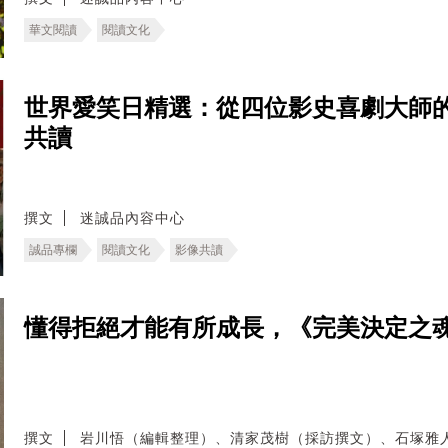
華文閱讀
閱讀文化
世界愛笑日精選：從四位影史喜劇大師
共讀
撰文
迷誠品內容中心
誠品專欄
閱讀文化
影像共讀
懂得拒絕才能有所成長，《完美決定之
撰文
岩川悟（編輯整理）、清家茂樹（採訪撰文）、石塚雅