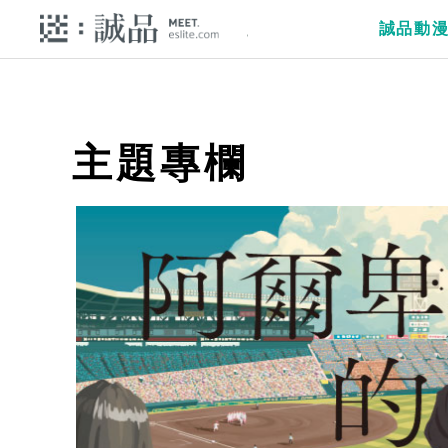
誠品動
主題專欄