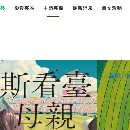
漫祭
影音專區
主題專欄
最新消息
藝文活動