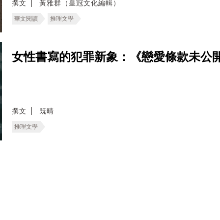
撰文
黃雅群（皇冠文化編輯）
華文閱讀
推理文學
女性書寫的犯罪新象：《戀愛條款未公開》
撰文
既晴
推理文學