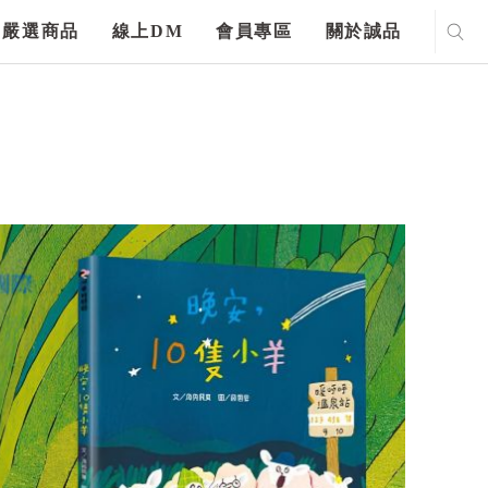
嚴選商品
線上DM
會員專區
關於誠品