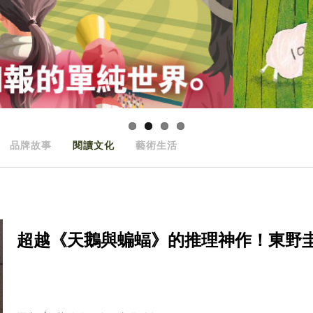
品牌故事
閱讀文化
藝術生活
超越《天鵝與蝙蝠》的推理神作！東野