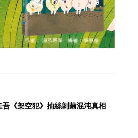
圭吾《架空犯》抽絲剝繭混沌真相