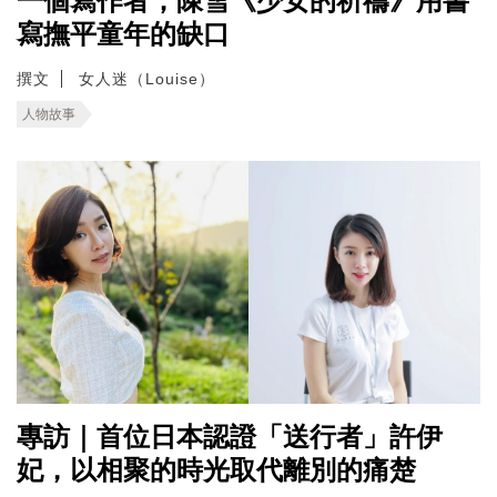
一個寫作者；陳雪《少女的祈禱》用書
寫撫平童年的缺口
撰文
女人迷（Louise）
人物故事
專訪｜首位日本認證「送行者」許伊
妃，以相聚的時光取代離別的痛楚