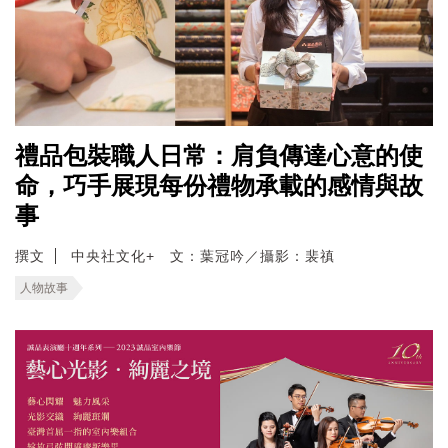
禮品包裝職人日常：肩負傳達心意的使
命，巧手展現每份禮物承載的感情與故
事
撰文
中央社文化+ 文：葉冠吟／攝影：裴禛
人物故事