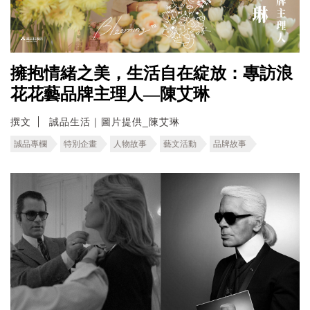
擁抱情緒之美，生活自在綻放：專訪浪
花花藝品牌主理人—陳艾琳
撰文
誠品生活｜圖片提供_陳艾琳
誠品專欄
特別企畫
人物故事
藝文活動
品牌故事