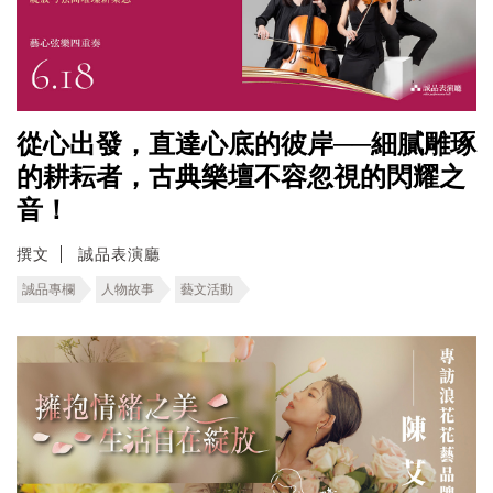
從心出發，直達心底的彼岸──細膩雕琢
的耕耘者，古典樂壇不容忽視的閃耀之
音！
撰文
誠品表演廳
誠品專欄
人物故事
藝文活動