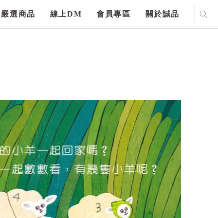
嚴選商品
線上DM
會員專區
關於誠品