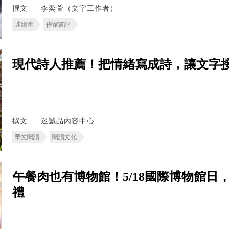
撰文
李奕萱（文字工作者）
迷繪本
作家書評
現代詩人推薦！把情緒寫成詩，讓文字
撰文
迷誠品內容中心
華文閱讀
閱讀文化
午餐肉也有博物館！5/18國際博物館
禮