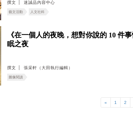
撰文
迷誠品內容中心
藝文活動
人文社科
《在一個人的夜晚，想對你說的 10 件
眠之夜
撰文
張采軒（大田執行編輯）
圖像閱讀
«
1
2