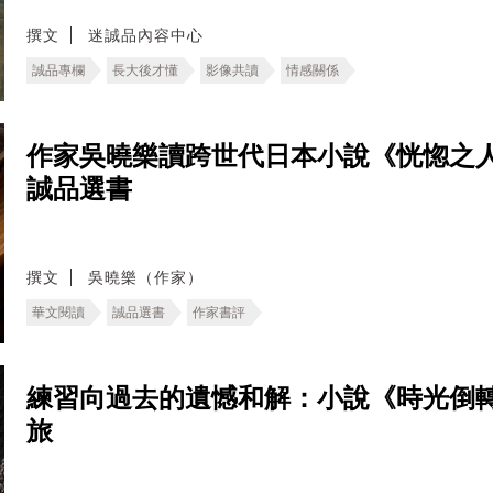
撰文
迷誠品內容中心
誠品專欄
長大後才懂
影像共讀
情感關係
作家吳曉樂讀跨世代日本小說《恍惚之
誠品選書
撰文
吳曉樂（作家）
華文閱讀
誠品選書
作家書評
練習向過去的遺憾和解：小說《時光倒
旅