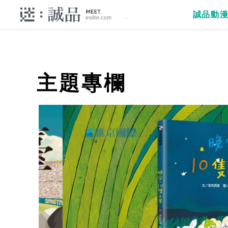
誠品動
主題專欄