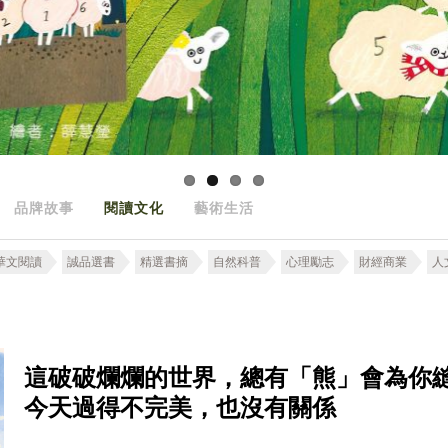
品牌故事
閱讀文化
藝術生活
華文閱讀
誠品選書
精選書摘
自然科普
心理勵志
財經商業
人
這破破爛爛的世界，總有「熊」會為你
今天過得不完美，也沒有關係