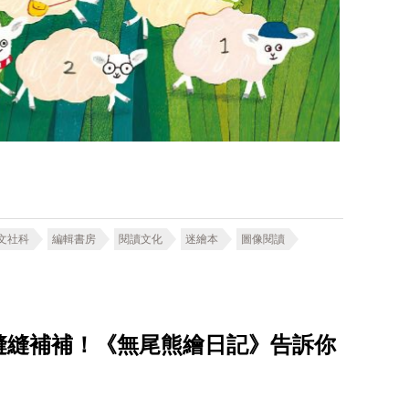
文社科
編輯書房
閱讀文化
迷繪本
圖像閱讀
縫縫補補！《無尾熊繪日記》告訴你