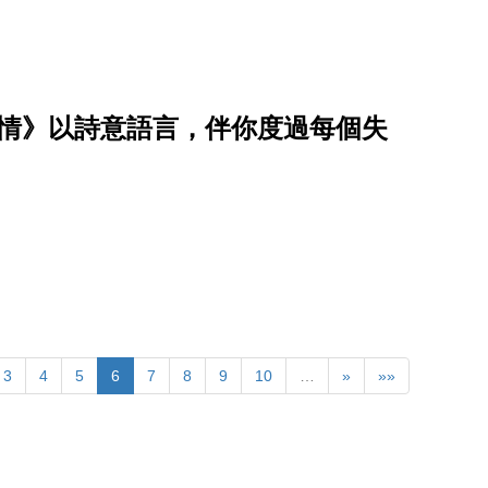
事情》以詩意語言，伴你度過每個失
3
4
5
6
7
8
9
10
…
»
»»