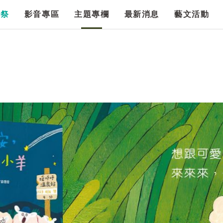
漫祭
影音專區
主題專欄
最新消息
藝文活動