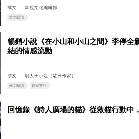
撰文
皇冠文化編輯部
華文閱讀
暢銷小說《在小山和小山之間》李停全
結的情感流動
撰文
明太子小姐（駐日作家）
華文閱讀
作家書評
回憶錄《詩人廣場的貓》從救貓行動中