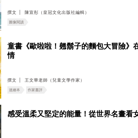
撰文
陳宣彤（皇冠文化出版社編輯）
圖像閱讀
童書《歐啦啦！翹鬍子的麵包大冒險》
情
撰文
王文華老師（兒童文學作家）
迷繪本
作家書評
感受溫柔又堅定的能量！從世界名畫看