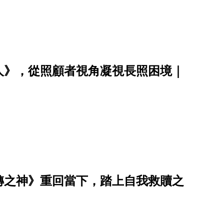
人》，從照顧者視角凝視長照困境｜
轉之神》重回當下，踏上自我救贖之