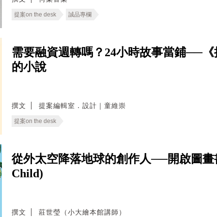
提案on the desk
誠品專欄
需要融資週轉嗎？24小時故事當鋪──《
的小說
撰文
提案編輯室．設計｜童維崇
提案on the desk
從外太空降落地球的創作人──開啟圖畫書新
Child)
撰文
莊世瑩（小大繪本館講師）