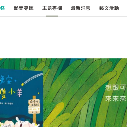
漫祭
影音專區
主題專欄
最新消息
藝文活動