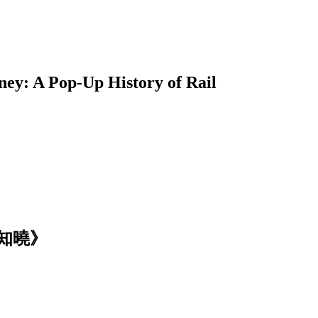
 Pop-Up History of Rail
知曉》