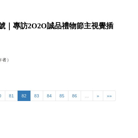
號｜專訪2O2O誠品禮物節主視覺插
作者）
0
81
82
83
84
85
86
…
»
»»