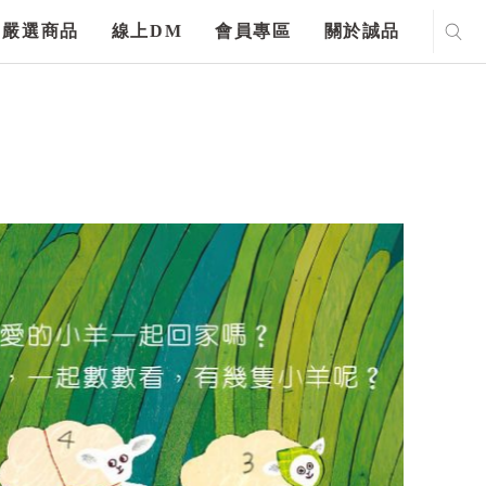
嚴選商品
線上DM
會員專區
關於誠品