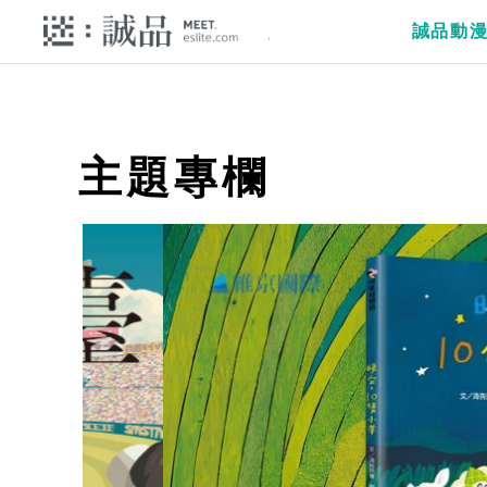
誠品動
主題專欄