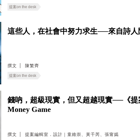
提案on the desk
這些人，在社會中努力求生──來自詩人
撰文
陳繁齊
提案on the desk
錢吶，超級現實，但又超越現實──《提案
Money Game
撰文
提案編輯室．設計｜童維崇、黃千芮、張甯嫣