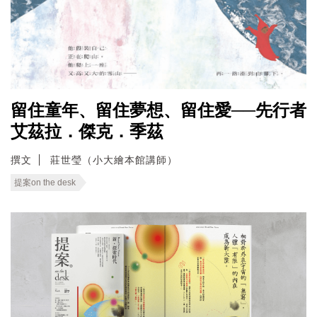
留住童年、留住夢想、留住愛──先行者
艾茲拉．傑克．季茲
撰文
莊世瑩（小大繪本館講師）
提案on the desk