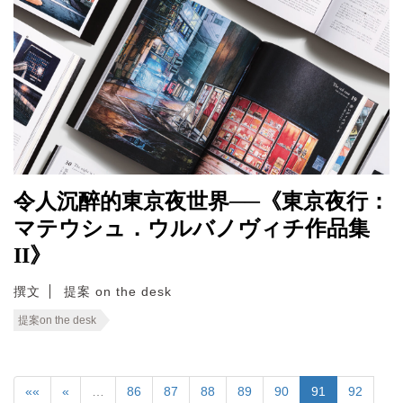
令人沉醉的東京夜世界──《東京夜行：
マテウシュ．ウルバノヴィチ作品集
II》
撰文
提案 on the desk
提案on the desk
««
«
…
86
87
88
89
90
91
92