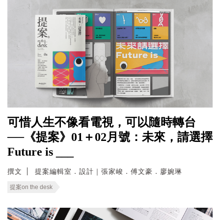
可惜人生不像看電視，可以隨時轉台
──《提案》01＋02月號：未來，請選擇
Future is ___
撰文
提案編輯室．設計｜張家峻．傅文豪．廖婉琳
提案on the desk