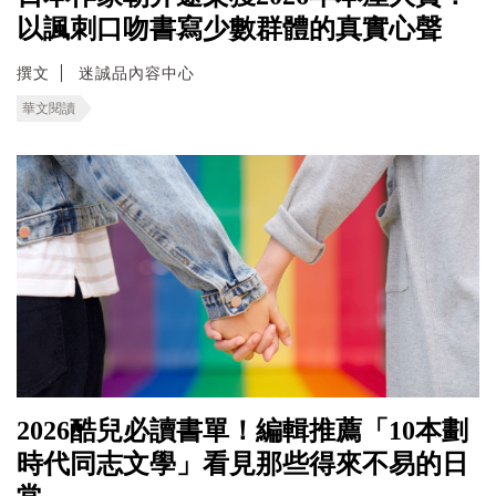
以諷刺口吻書寫少數群體的真實心聲
撰文
迷誠品內容中心
華文閱讀
2026酷兒必讀書單！編輯推薦「10本劃
時代同志文學」看見那些得來不易的日