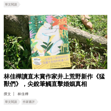
華文閱讀
林佳樺讀直木賞作家井上荒野新作《猛
獸們》，尖銳筆觸直擊婚姻真相
撰文
林佳樺
華文閱讀
作家書評