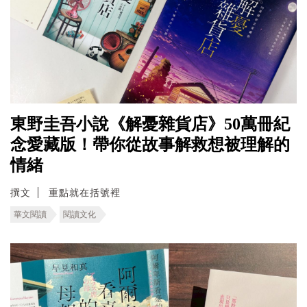
東野圭吾小說《解憂雜貨店》50萬冊紀
念愛藏版！帶你從故事解救想被理解的
情緒
撰文
重點就在括號裡
華文閱讀
閱讀文化