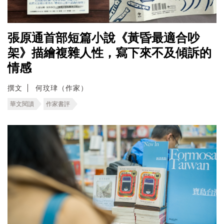
張原通首部短篇小說《黃昏最適合吵
架》描繪複雜人性，寫下來不及傾訴的
情感
撰文
何玟珒（作家）
華文閱讀
作家書評