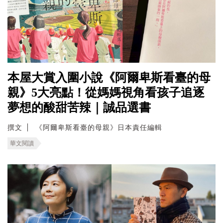
本屋大賞入圍小說《阿爾卑斯看臺的母
親》5大亮點！從媽媽視角看孩子追逐
夢想的酸甜苦辣｜誠品選書
撰文
《阿爾卑斯看臺的母親》日本責任編輯
華文閱讀