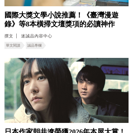
國際大獎文學小說推薦！《臺灣漫遊
錄》等8本橫掃文壇獎項的必讀神作
撰文
迷誠品內容中心
華文閱讀
誠品專欄
日本作家朝井遼榮獲2026年本屋大賞！