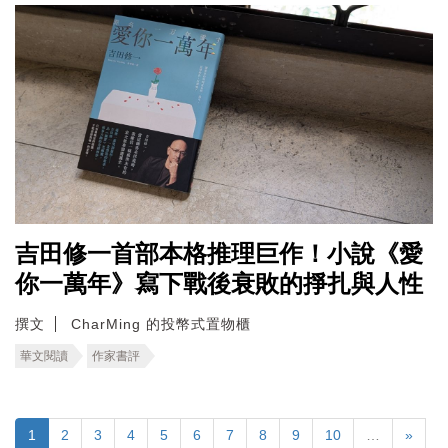
吉田修一首部本格推理巨作！小說《愛
你一萬年》寫下戰後衰敗的掙扎與人性
撰文
CharMing 的投幣式置物櫃
華文閱讀
作家書評
1
2
3
4
5
6
7
8
9
10
…
»