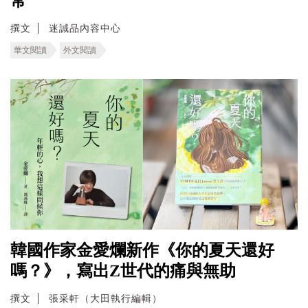
常
撰文
迷誠品內容中心
華文閱讀
外文閱讀
韓國作家金愛爛新作《你的夏天還好
嗎？》，寫出Z世代的痛與無助
撰文
張采軒（大田執行編輯）