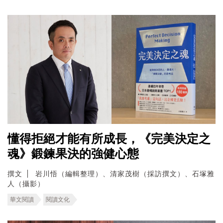
懂得拒絕才能有所成長，《完美決定之
魂》鍛鍊果決的強健心態
撰文
岩川悟（編輯整理）、清家茂樹（採訪撰文）、石塚雅
人（攝影）
華文閱讀
閱讀文化