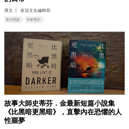
撰文
皇冠文化編輯部
華文閱讀
作家專訪
故事大師史蒂芬．金最新短篇小說集
《比黑暗更黑暗》，直擊內在恐懼的人
性噩夢