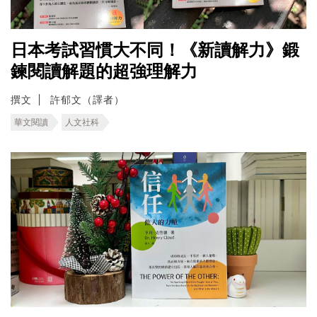
日本考試習慣大不同！《新讀解力》鍛
鍊閱讀解題的超強理解力
撰文
許郁文（譯者）
華文閱讀
人文社科