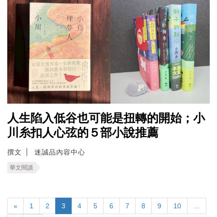
人生陷入低谷也可能是扭轉的開始；小
川糸扣人心弦的５部小說推薦
撰文
迷誠品內容中心
華文閱讀
«
1
2
3
4
5
6
7
8
9
10
…