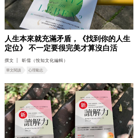
人生本來就充滿矛盾，《找到你的人生
定位》 不一定要很完美才算沒白活
撰文
昕儒（悅知文化編輯）
華文閱讀
心理勵志