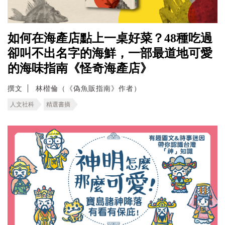
如何在海產店點上一桌好菜？48種吃過
卻叫不出名字的海鮮，一部最道地可愛
的海味指南《怪奇海產店》
撰文
林楷倫（《偽魚販指南》作者）
人文社科
精選書摘