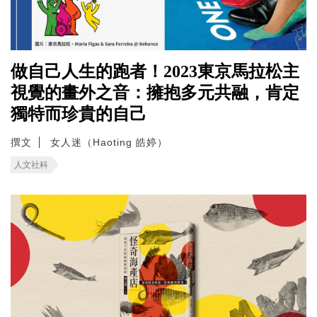
做自己人生的跑者！2023東京馬拉松主
視覺的畫外之音：擁抱多元共融，肯定
獨特而珍貴的自己
撰文
女人迷（Haoting 皓婷）
人文社科