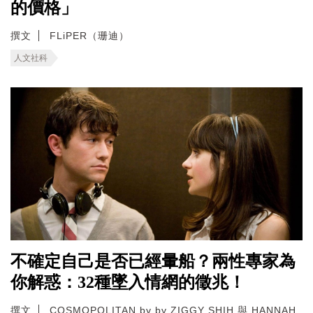
的價格」
撰文
FLiPER（珊迪）
人文社科
不確定自己是否已經暈船？兩性專家為
你解惑：32種墜入情網的徵兆！
撰文
COSMOPOLITAN by by ZIGGY SHIH 與 HANNAH