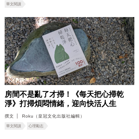
華文閱讀
房間不是亂了才掃！《每天把心掃乾
淨》打掃煩悶情緒，迎向快活人生
撰文
Roku（皇冠文化出版社編輯）
華文閱讀
心理勵志