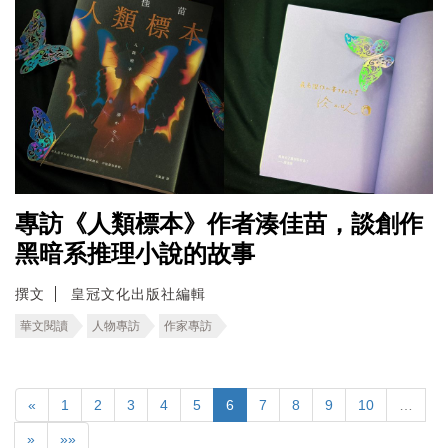
專訪《人類標本》作者湊佳苗，談創作
黑暗系推理小說的故事
撰文
皇冠文化出版社編輯
華文閱讀
人物專訪
作家專訪
«
1
2
3
4
5
6
7
8
9
10
…
»
»»