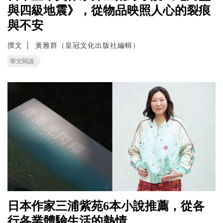
與四級地震》，從物品映照人心的裂痕
與不安
撰文
黃雅群（皇冠文化出版社編輯）
華文閱讀
日本作家三浦紫苑6本小說推薦，從各
行各業體驗生活的熱情