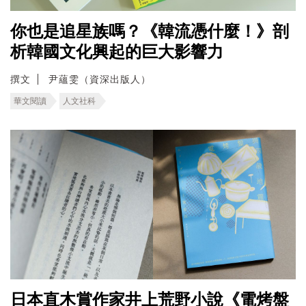
你也是追星族嗎？《韓流憑什麼！》剖
析韓國文化興起的巨大影響力
撰文
尹蘊雯（資深出版人）
華文閱讀
人文社科
日本直木賞作家井上荒野小說《電烤盤