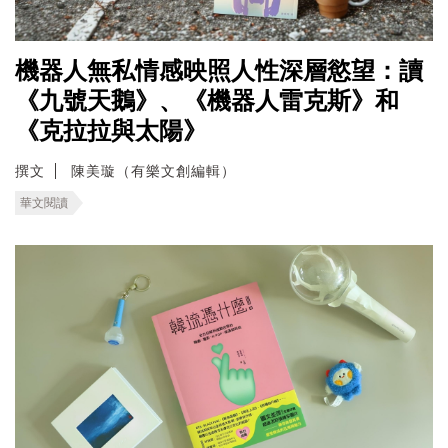
機器人無私情感映照人性深層慾望：讀
《九號天鵝》、《機器人雷克斯》和
《克拉拉與太陽》
撰文
陳美璇（有樂文創編輯）
華文閱讀