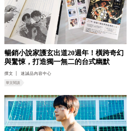
暢銷小說家護玄出道20週年！橫跨奇幻
與驚悚，打造獨一無二的台式幽默
撰文
迷誠品內容中心
華文閱讀