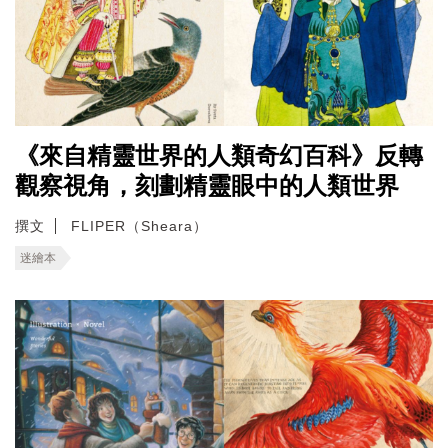
《來自精靈世界的人類奇幻百科》反轉
觀察視角，刻劃精靈眼中的人類世界
撰文
FLIPER（Sheara）
迷繪本