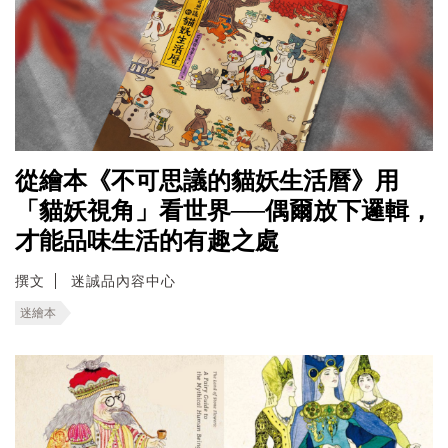
從繪本《不可思議的貓妖生活曆》用
「貓妖視角」看世界──偶爾放下邏輯，
才能品味生活的有趣之處
撰文
迷誠品內容中心
迷繪本