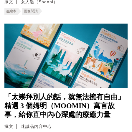
撰文
女人迷（Shanni）
迷繪本
圖像閱讀
「太崇拜別人的話，就無法擁有自由」
精選 3 個姆明（MOOMIN）寓言故
事，給你直中內心深處的療癒力量
撰文
迷誠品內容中心