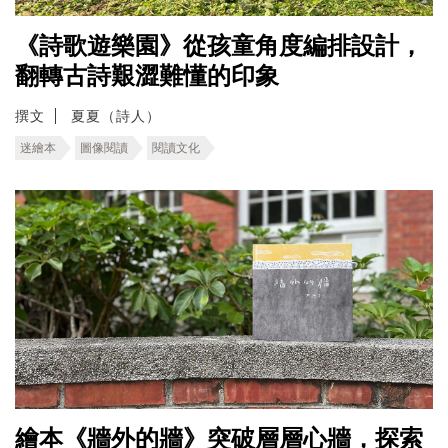
《詩歌遊樂園》從孩童角度編排設計，
翻轉古詩艱澀難懂的印象
撰文
夏夏（詩人）
迷繪本
圖像閱讀
閱讀文化
繪本《牆外的牆》突破層層心牆，探索