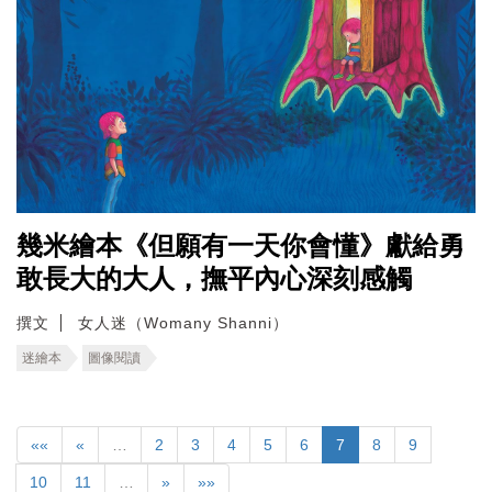
幾米繪本《但願有一天你會懂》獻給勇
敢長大的大人，撫平內心深刻感觸
撰文
女人迷（Womany Shanni）
迷繪本
圖像閱讀
««
«
…
2
3
4
5
6
7
8
9
10
11
…
»
»»