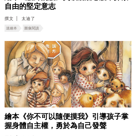
自由的堅定意志
撰文
太迪了
迷繪本
圖像閱讀
繪本《你不可以隨便摸我》引導孩子掌
握身體自主權，勇於為自己發聲