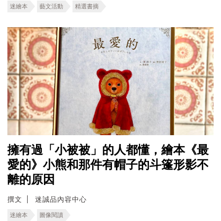
迷繪本
藝文活動
精選書摘
擁有過「小被被」的人都懂，繪本《最
愛的》小熊和那件有帽子的斗篷形影不
離的原因
撰文
迷誠品內容中心
迷繪本
圖像閱讀