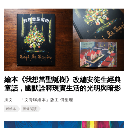
繪本《我想當聖誕樹》改編安徒生經典
童話，幽默詮釋現實生活的光明與暗影
撰文
「文青聊繪本」版主 何聖理
迷繪本
圖像閱讀