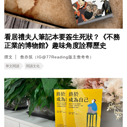
看居禮夫人筆記本要簽生死狀？《不務
正業的博物館》趣味角度詮釋歷史
撰文
詹亦筑（IG@77Reading版主詹奇奇）
華文閱讀
閱讀文化