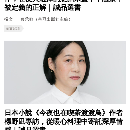
被定義的正解｜誠品選書
撰文
蔡承歡（皇冠出版社主編）
華文閱讀
日本小說《今夜也在喫茶渡渡鳥》作者
標野凪專訪，從暖心料理中寄託深厚情