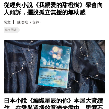
從經典小說《我親愛的甜橙樹》學會向
人傾訴，擺脫孤立無援的無助感
撰文
陳曉唯（老師）
華文閱讀
日本小說《編織星辰的你》本屋大賞續
作，在愛與選擇的意猶未盡中，思索不