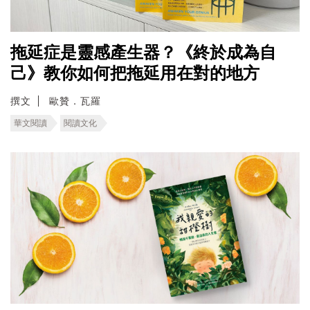
拖延症是靈感產生器？《終於成為自
己》教你如何把拖延用在對的地方
撰文
歐贊．瓦羅
華文閱讀
閱讀文化