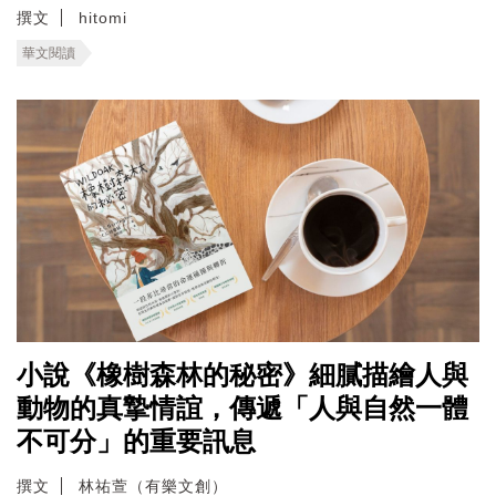
撰文
hitomi
華文閱讀
小說《橡樹森林的秘密》細膩描繪人與
動物的真摯情誼，傳遞「人與自然一體
不可分」的重要訊息
撰文
林祐萱（有樂文創）