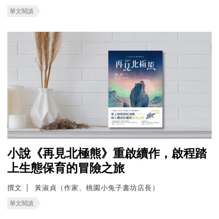
華文閱讀
小說《再見北極熊》重啟續作，啟程踏
上生態保育的冒險之旅
撰文
黃淑貞（作家、桃園小兔子書坊店長）
華文閱讀