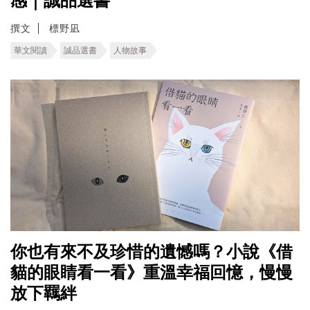
感｜誠品選書
撰文
標野凪
華文閱讀
誠品選書
人物故事
你也有來不及珍惜的遺憾嗎？小說《借
貓的眼睛看一看》重溫幸福回憶，慢慢
放下羈絆