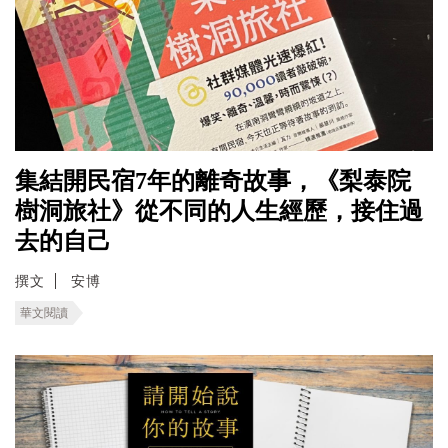
集結開民宿7年的離奇故事，《梨泰院
樹洞旅社》從不同的人生經歷，接住過
去的自己
撰文
安博
華文閱讀