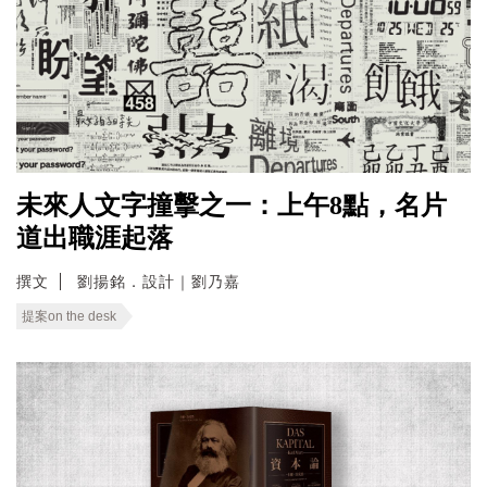
未來人文字撞擊之一：上午8點，名片
道出職涯起落
撰文
劉揚銘．設計｜劉乃嘉
提案on the desk