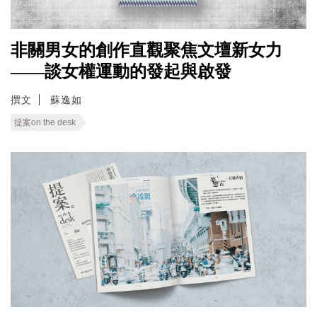
非關男女的創作直觀聚焦文壇新女力
——談女權運動的發起與啟發
撰文
蘇逸如
提案on the desk