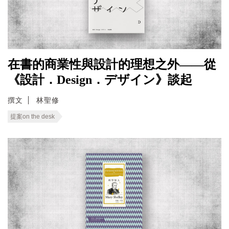
在書的商業性與設計的理想之外——從
《設計．Design．デザイン》談起
撰文
林聖修
提案on the desk