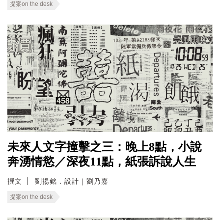
提案on the desk
未來人文字撞擊之三：晚上8點，小說
奔湧情慾／深夜11點，紙張訴說人生
撰文
劉揚銘．設計｜劉乃嘉
提案on the desk