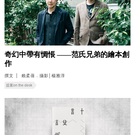
奇幻中帶有惆悵 ——范氏兄弟的繪本創
作
撰文
賴柔蒨．攝影│楊雅淳
提案on the desk