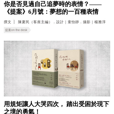
你是否見過自己追夢時的表情？——
《提案》6月號：夢想的一百種表情
撰文
陳夏民（客座主編）．設計｜童怡靜．攝影｜楊雅淳
提案on the desk
用規矩讓人大哭四次， 踏出受困於現下
之境的勇氣！