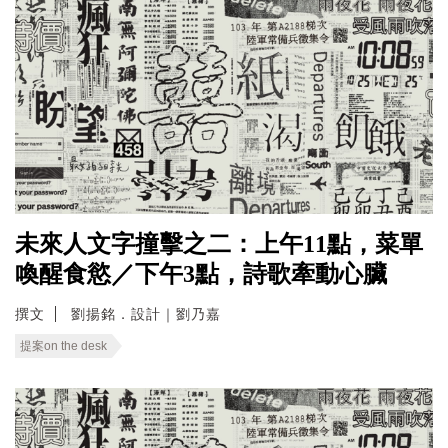
未來人文字撞擊之二：上午11點，菜單
喚醒食慾／下午3點，詩歌牽動心臟
撰文
劉揚銘．設計｜劉乃嘉
提案on the desk