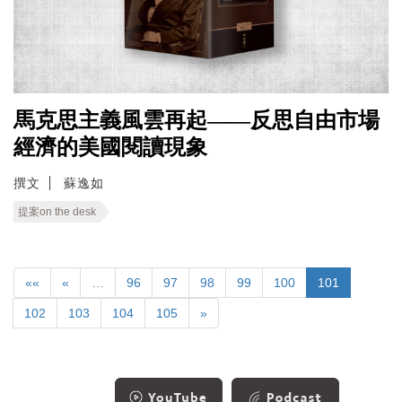
馬克思主義風雲再起——反思自由市場
經濟的美國閱讀現象
撰文
蘇逸如
提案on the desk
««
«
…
96
97
98
99
100
101
102
103
104
105
»