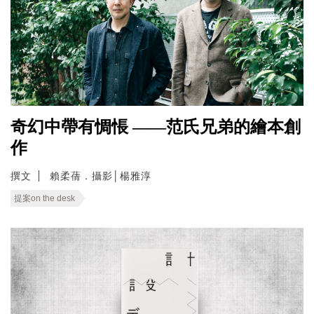
奇幻中帶有惆悵 ——范氏兄弟的繪本創
作
撰文
賴柔蒨．攝影│楊雅淳
提案on the desk