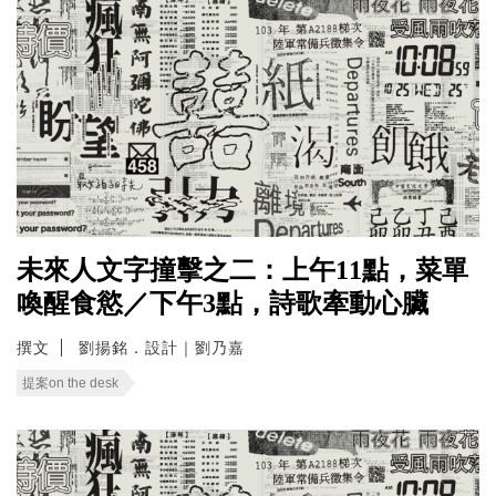
未來人文字撞擊之二：上午11點，菜單
喚醒食慾／下午3點，詩歌牽動心臟
撰文
劉揚銘．設計｜劉乃嘉
提案on the desk