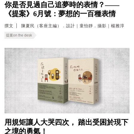
你是否見過自己追夢時的表情？——
《提案》6月號：夢想的一百種表情
撰文
陳夏民（客座主編）．設計｜童怡靜．攝影｜楊雅淳
提案on the desk
用規矩讓人大哭四次， 踏出受困於現下
之境的勇氣！