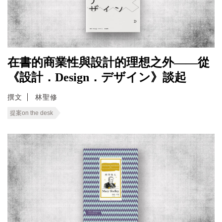
在書的商業性與設計的理想之外——從
《設計．Design．デザイン》談起
撰文
林聖修
提案on the desk