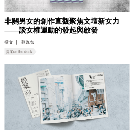
非關男女的創作直觀聚焦文壇新女力
——談女權運動的發起與啟發
撰文
蘇逸如
提案on the desk