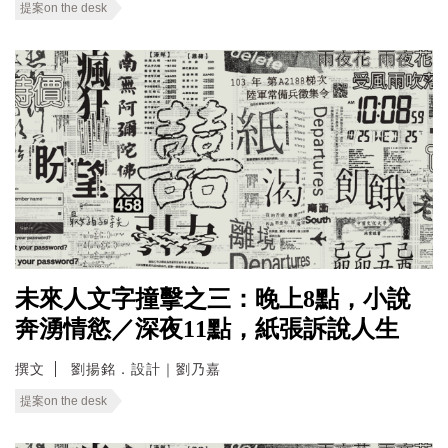
提案on the desk
未來人文字撞擊之三：晚上8點，小說
奔湧情慾／深夜11點，紙張訴說人生
撰文
劉揚銘．設計｜劉乃嘉
提案on the desk