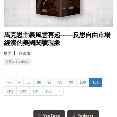
馬克思主義風雲再起——反思自由市場
經濟的美國閱讀現象
撰文
蘇逸如
提案on the desk
««
«
…
96
97
98
99
100
101
102
103
104
105
»