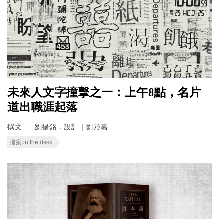
未來人文字撞擊之一：上午8點，名片
道出職涯起落
撰文
劉揚銘．設計｜劉乃嘉
提案on the desk