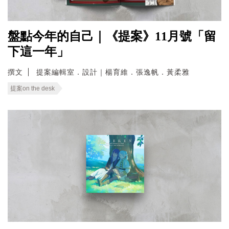
盤點今年的自己｜《提案》11月號「留
下這一年」
撰文
提案編輯室．設計｜楊育維．張逸帆．黃柔雅
提案on the desk