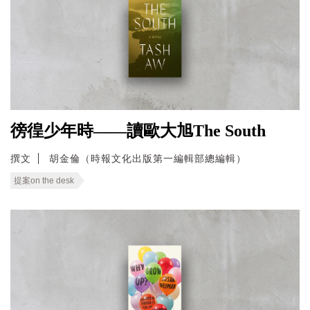
徬徨少年時——讀歐大旭The South
撰文
胡金倫（時報文化出版第一編輯部總編輯）
提案on the desk