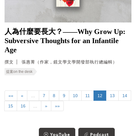
人為什麼要長大？——Why Grow Up:
Subversive Thoughts for an Infantile
Age
撰文
張惠菁（作家，鏡文學文學開發部執行總編輯）
提案on the desk
««
«
…
7
8
9
10
11
12
13
14
15
16
…
»
»»