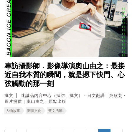
專訪攝影師．影像導演奧山由之：最接
近自我本質的瞬間，就是摁下快門、心
弦觸動的那一刻
撰文
迷誠品內容中心（採訪、撰文）・日文翻譯｜吳欣芸・
圖片提供｜奧山由之、原點出版
人物故事
閱讀文化
藝文活動