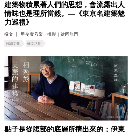
建築物積累著人們的思想，會流露出人
情味也是理所當然。—《東京名建築魅
力巡禮》
撰文
甲斐實乃梨・攝影｜鍵岡龍門
閱讀文化
藝文活動
點子是從腹部的底層所擠出來的：伊東