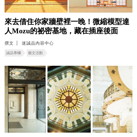
來去借住你家牆壁裡一晚！微縮模型達
人Mozu的祕密基地，藏在插座後面
撰文
迷誠品內容中心
誠品專欄
藝文活動