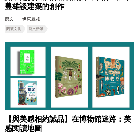
豊雄談建築的創作
撰文
伊東豊雄
閱讀文化
藝文活動
【與美感相約誠品】在博物館迷路：美
感閱讀地圖