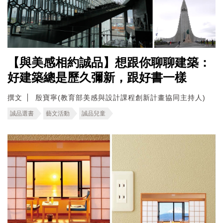
【與美感相約誠品】想跟你聊聊建築：
好建築總是歷久彌新，跟好書一樣
撰文
殷寶寧(教育部美感與設計課程創新計畫協同主持人)
誠品選書
藝文活動
誠品兒童