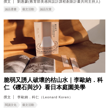
撰文
劉惠媛(教育部美感與設計課程創新計畫共同主持人)
誠品選書
藝文活動
誠品兒童
脆弱又誘人破壞的枯山水｜李歐納．科
仁《礫石與沙》看日本庭園美學
撰文
李歐納．科仁（Leonard Koren）
閱讀文化
藝文活動