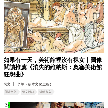
如果有一天，美術館裡沒有裸女｜圖像
閱讀推薦《消失的維納斯：奧塞美術館
狂想曲》
撰文
李華（積木文化主編）
閱讀文化
藝文活動
編輯書房