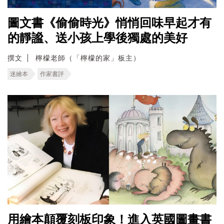
圖文書《偷偷時光》悄悄回味早起才有
的靜謐、送小孩上學後獨處的美好
撰文
檸檬老師（「檸檬的家」板主）
迷繪本
作家書評
用繪本顛覆刻板印象！進入英國圖畫書