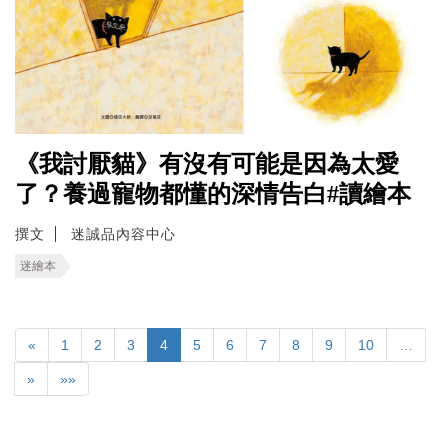
《我討厭貓》有沒有可能是因為太愛
了？養過寵物都懂的深情告白#讀繪本
撰文
迷誠品內容中心
迷繪本
«
1
2
3
4
5
6
7
8
9
10
…
»
»»