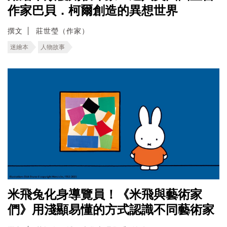
作家巴貝．柯爾創造的異想世界
撰文
莊世瑩（作家）
迷繪本
人物故事
米飛兔化身導覽員！《米飛與藝術家
們》用淺顯易懂的方式認識不同藝術家