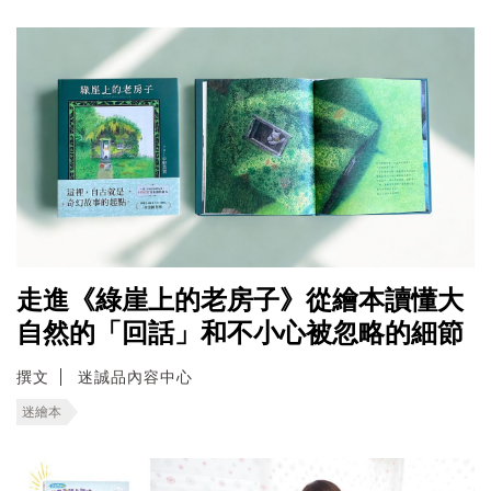
走進《綠崖上的老房子》從繪本讀懂大
自然的「回話」和不小心被忽略的細節
撰文
迷誠品內容中心
迷繪本