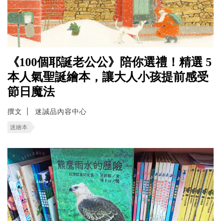
《100個耶誕老公公》陪你選禮！精選 5
本人氣聖誕繪本，讓大人小孩提前感受
節日魔法
撰文
迷誠品內容中心
迷繪本