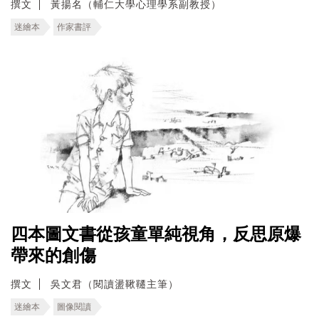
撰文
黃揚名（輔仁大學心理學系副教授）
迷繪本
作家書評
四本圖文書從孩童單純視角，反思原爆
帶來的創傷
撰文
吳文君（閱讀盪鞦韆主筆）
迷繪本
圖像閱讀