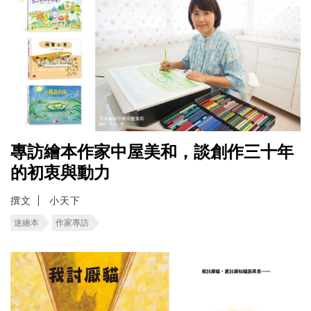
專訪繪本作家中屋美和，談創作三十年
的初衷與動力
撰文
小天下
迷繪本
作家專訪