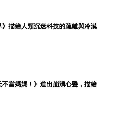
界》描繪人類沉迷科技的疏離與冷漠
天不當媽媽！》道出崩潰心聲，描繪