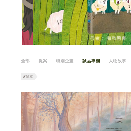
全部
提案
特別企畫
誠品專欄
人物故事
迷繪本