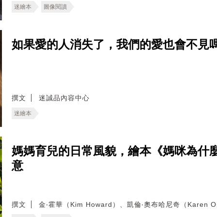
迷繪本
圖像閱讀
如果愛的人消失了，我們的愛也會不見
撰文
迷誠品內容中心
迷繪本
媽媽育兒的日常風貌，繪本《媽咪為什
意
撰文
金‧霍華（Kim Howard）、凱倫‧奧布哈尼奇（Karen Ob