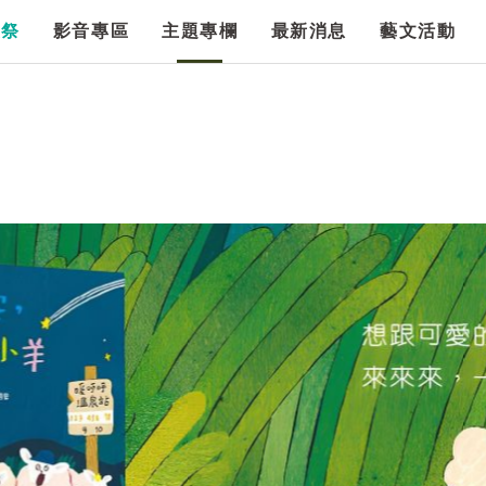
漫祭
影音專區
主題專欄
最新消息
藝文活動