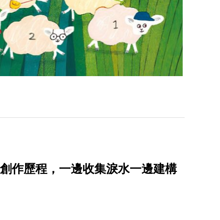
u談創作歷程，一邊收集淚水一邊建構