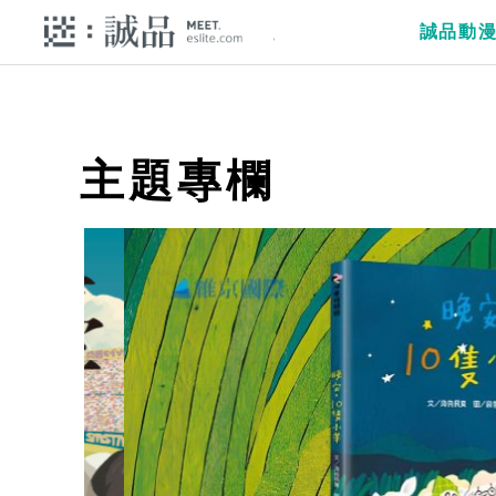
誠品動
主題專欄