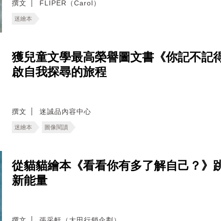
撰文
FLIPER（Carol）
迷繪本
獲兒童文學最高榮譽圖文書《你記不記
啟自我探尋的旅程
撰文
迷誠品內容中心
迷繪本
圖像閱讀
從貓貓繪本《看看你有多了解自己？》
新能量
撰文
張采軒（大田行銷企劃）