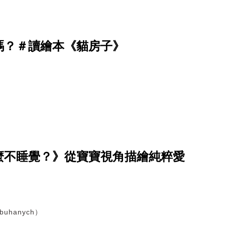
嗎？＃讀繪本《貓房子》
麼不睡覺？》從寶寶視角描繪純粹愛
uhanych）