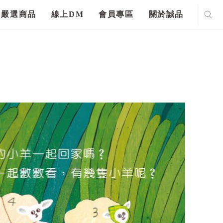
嚴選商品
線上DM
會員專區
關於誠品