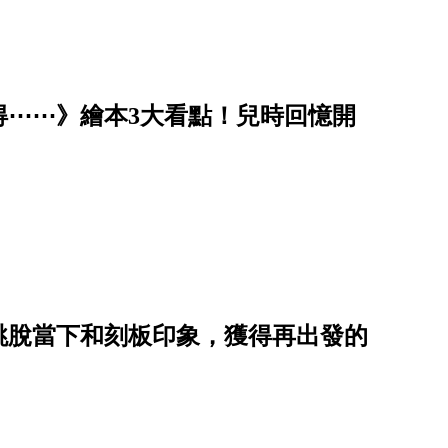
得⋯⋯》繪本3大看點！兒時回憶開
跳脫當下和刻板印象，獲得再出發的