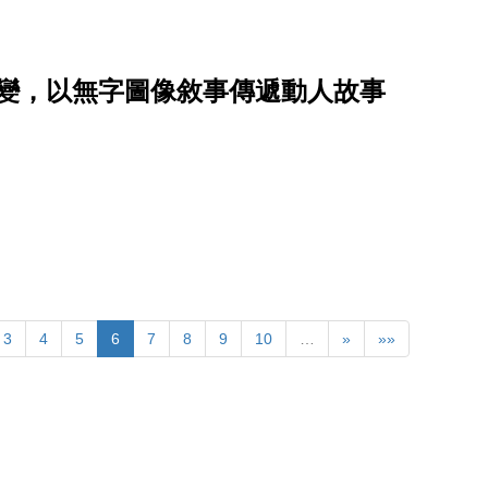
創作轉變，以無字圖像敘事傳遞動人故事
3
4
5
6
7
8
9
10
…
»
»»