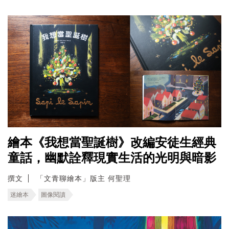
繪本《我想當聖誕樹》改編安徒生經典
童話，幽默詮釋現實生活的光明與暗影
撰文
「文青聊繪本」版主 何聖理
迷繪本
圖像閱讀