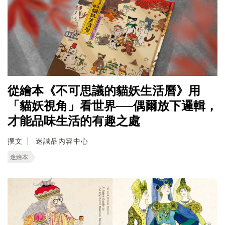
從繪本《不可思議的貓妖生活曆》用
「貓妖視角」看世界──偶爾放下邏輯，
才能品味生活的有趣之處
撰文
迷誠品內容中心
迷繪本