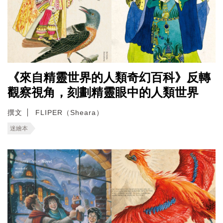
《來自精靈世界的人類奇幻百科》反轉
觀察視角，刻劃精靈眼中的人類世界
撰文
FLIPER（Sheara）
迷繪本