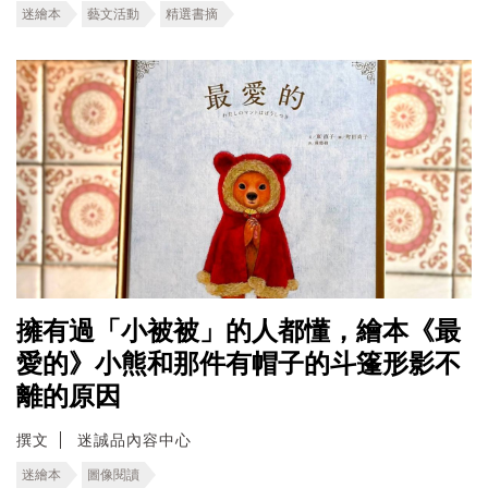
迷繪本
藝文活動
精選書摘
擁有過「小被被」的人都懂，繪本《最
愛的》小熊和那件有帽子的斗篷形影不
離的原因
撰文
迷誠品內容中心
迷繪本
圖像閱讀