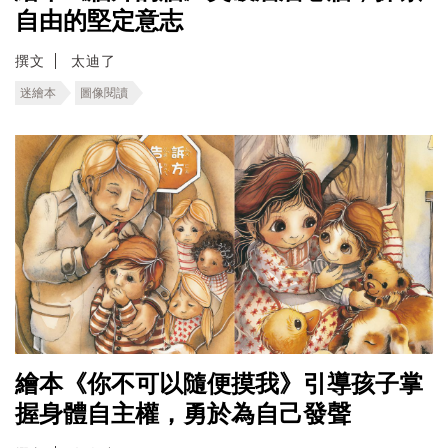
自由的堅定意志
撰文
太迪了
迷繪本
圖像閱讀
繪本《你不可以隨便摸我》引導孩子掌
握身體自主權，勇於為自己發聲