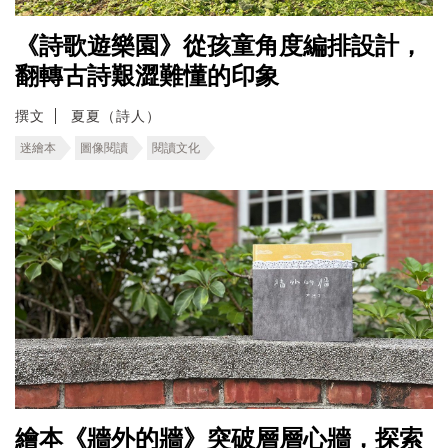
《詩歌遊樂園》從孩童角度編排設計，
翻轉古詩艱澀難懂的印象
撰文
夏夏（詩人）
迷繪本
圖像閱讀
閱讀文化
繪本《牆外的牆》突破層層心牆，探索