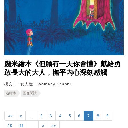
幾米繪本《但願有一天你會懂》獻給勇
敢長大的大人，撫平內心深刻感觸
撰文
女人迷（Womany Shanni）
迷繪本
圖像閱讀
««
«
…
2
3
4
5
6
7
8
9
10
11
…
»
»»