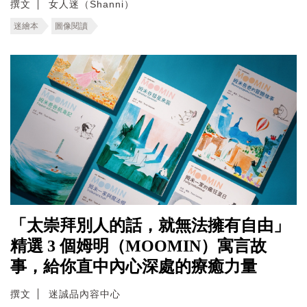
撰文
女人迷（Shanni）
迷繪本
圖像閱讀
「太崇拜別人的話，就無法擁有自由」
精選 3 個姆明（MOOMIN）寓言故
事，給你直中內心深處的療癒力量
撰文
迷誠品內容中心