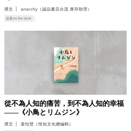
撰文
anarchy（誠品書店台茂 庫存助理）
提案on the desk
從不為人知的痛苦，到不為人知的幸福
——《小鳥とリムジン》
撰文
葉怡慧（悅知文化總編輯）