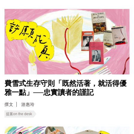
費雪式生存守則「既然活著，就活得優
雅一點」──忠實讀者的謹記
撰文
游惠玲
提案on the desk