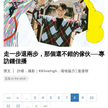
走一步退兩步，那個還不錯的傢伙──專
訪鍾佳播
撰文
許瞳．攝影｜KKlivehigh．場地協力│漫漫喫
提案on the desk
««
«
…
3
4
5
6
7
8
9
10
11
12
…
»
»»