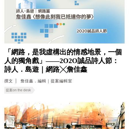
「網路，是我虛構出的情感地景，一個
人的獨角戲」——2O2O誠品詩人節：
詩人．島遊｜網路╳詹佳鑫
撰文
詹佳鑫．編輯｜提案編輯室
提案on the desk