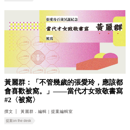
黃麗群：「不管幾歲的張愛玲，應該都
會喜歡被窩。」——當代才女致敬書寫
#2〈被窩〉
撰文
黃麗群．編輯｜提案編輯室
提案on the desk