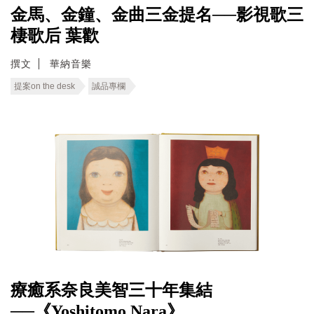
金馬、金鐘、金曲三金提名──影視歌三
棲歌后 葉歡
撰文
華納音樂
提案on the desk
誠品專欄
療癒系奈良美智三十年集結
──《Yoshitomo Nara》