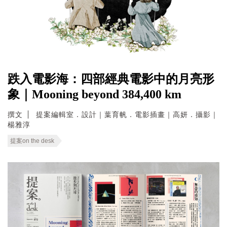
跌入電影海：四部經典電影中的月亮形
象｜Mooning beyond 384,400 km
撰文
提案編輯室．設計｜葉育帆．電影插畫｜高妍．攝影｜
楊雅淳
提案on the desk