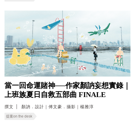
當一回命運賭神──作家顏訥妄想實錄｜
上班族夏日自救五部曲 FINALE
撰文
顏訥．設計｜傅文豪．攝影｜楊雅淳
提案on the desk