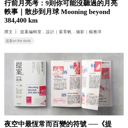
行前月亮考：9則你可能沒聽過的月亮
軼事｜散步到月球 Mooning beyond
384,400 km
撰文
提案編輯室．設計｜葉育帆．攝影｜楊雅淳
提案on the desk
夜空中最恆常而百變的符號 ──《提