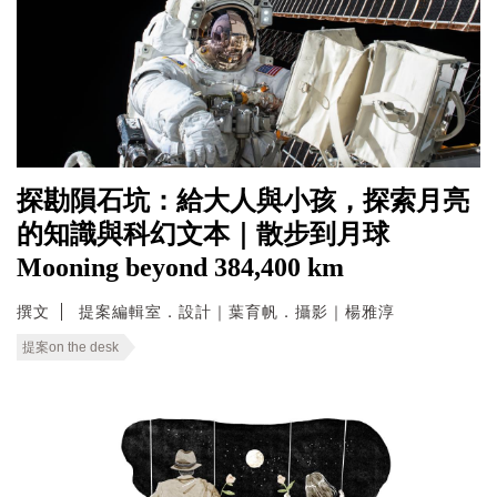
探勘隕石坑：給大人與小孩，探索月亮
的知識與科幻文本｜散步到月球
Mooning beyond 384,400 km
撰文
提案編輯室．設計｜葉育帆．攝影｜楊雅淳
提案on the desk