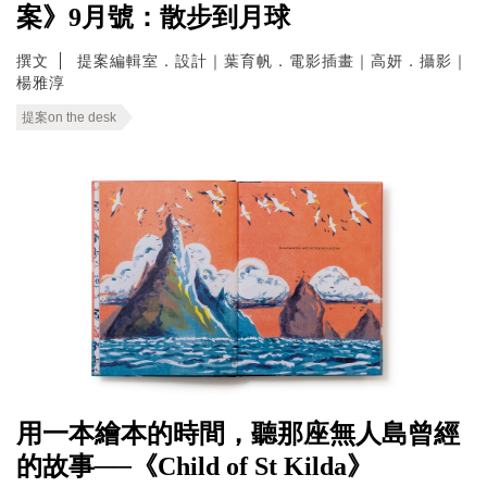
案》9月號：散步到月球
撰文
提案編輯室．設計｜葉育帆．電影插畫｜高妍．攝影｜
楊雅淳
提案on the desk
用一本繪本的時間，聽那座無人島曾經
的故事──《Child of St Kilda》