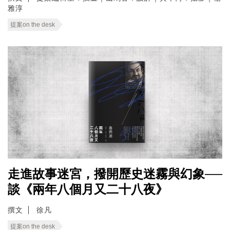
雅淳
提案on the desk
走進故事迷宮，撥開歷史迷霧與幻象──
談《兩年八個月又二十八夜》
撰文
徐凡
提案on the desk