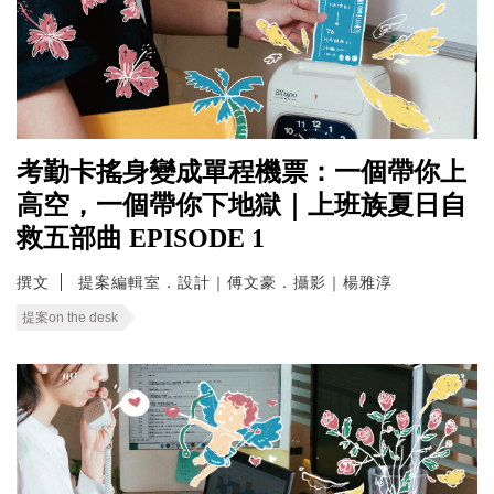
考勤卡搖身變成單程機票：一個帶你上
高空，一個帶你下地獄｜上班族夏日自
救五部曲 EPISODE 1
撰文
提案編輯室．設計｜傅文豪．攝影｜楊雅淳
提案on the desk