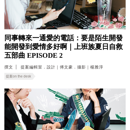
同事轉來一通愛的電話：要是陌生開發
能開發到愛情多好啊｜上班族夏日自救
五部曲 EPISODE 2
撰文
提案編輯室．設計｜傅文豪．攝影｜楊雅淳
提案on the desk