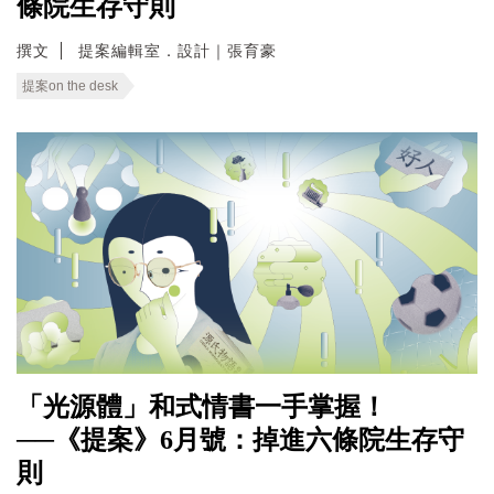
條院生存守則
撰文
提案編輯室．設計｜張育豪
提案on the desk
「光源體」和式情書一手掌握！
──《提案》6月號：掉進六條院生存守
則