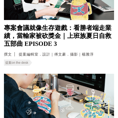
專案會議就像生存遊戲：看勝者端走業
績，當輸家被砍獎金｜上班族夏日自救
五部曲 EPISODE 3
撰文
提案編輯室．設計｜傅文豪．攝影｜楊雅淳
提案on the desk