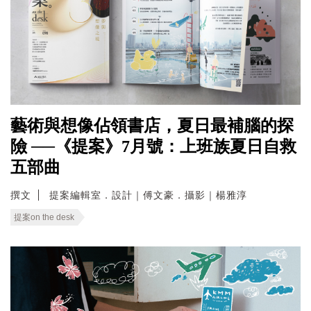
藝術與想像佔領書店，夏日最補腦的探
險 ──《提案》7月號：上班族夏日自救
五部曲
撰文
提案編輯室．設計｜傅文豪．攝影｜楊雅淳
提案on the desk