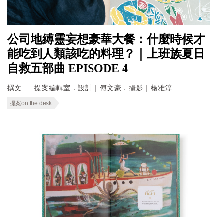
公司地縛靈妄想豪華大餐：什麼時候才
能吃到人類該吃的料理？｜上班族夏日
自救五部曲 EPISODE 4
撰文
提案編輯室．設計｜傅文豪．攝影｜楊雅淳
提案on the desk