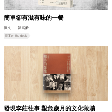
簡單卻有滋有味的一餐
撰文
韓嵩齡
提案on the desk
發現李莊往事 艱危歲月的文化救贖