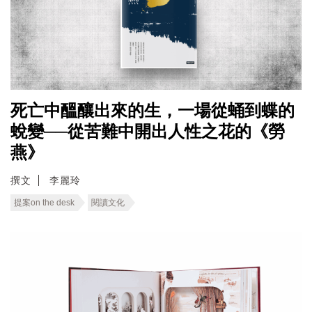
死亡中醞釀出來的生，一場從蛹到蝶的
蛻變──從苦難中開出人性之花的《勞
燕》
撰文
李麗玲
提案on the desk
閱讀文化