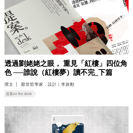
透過劉姥姥之眼， 重見「紅樓」四位角
色 ──誰說（紅樓夢）讀不完_下篇
撰文
厭世哲學家．設計｜李政勳
提案on the desk