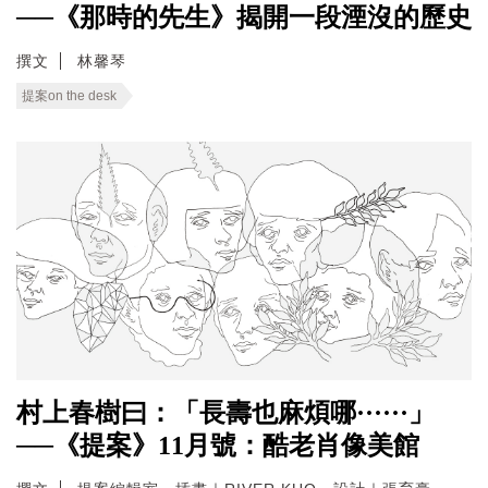
──《那時的先生》揭開一段湮沒的歷史
撰文
林馨琴
提案on the desk
村上春樹曰：「長壽也麻煩哪······」
──《提案》11月號：酷老肖像美館