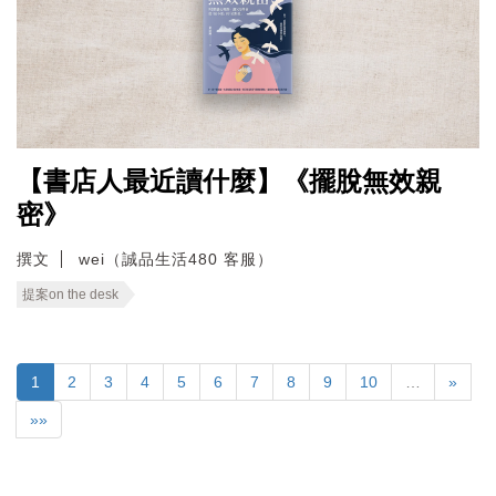
【書店人最近讀什麼】《擺脫無效親
密》
撰文
wei（誠品生活480 客服）
提案on the desk
1
2
3
4
5
6
7
8
9
10
…
»
»»