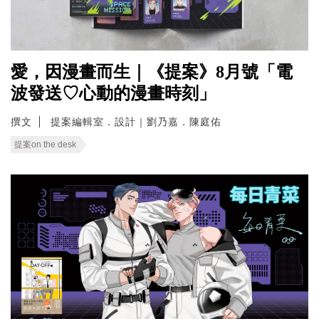
愛，因漫畫而生｜《提案》8月號「電
波發送♡心動的漫畫時刻」
撰文
提案編輯室．設計｜劉乃嘉．陳庭佑
提案on the desk