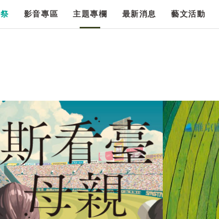
漫祭
影音專區
主題專欄
最新消息
藝文活動