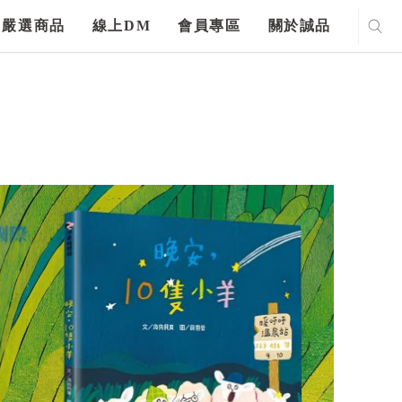
嚴選商品
線上DM
會員專區
關於誠品