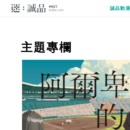
誠品動
主題專欄