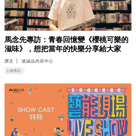
馬念先專訪：青春回憶變《櫻桃可樂的
滋味》，想把當年的快樂分享給大家
撰文
迷誠品內容中心
人物專訪