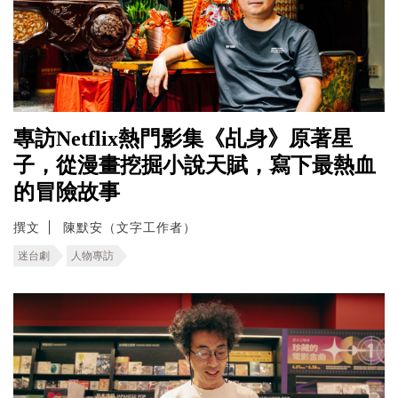
專訪Netflix熱門影集《乩身》原著星
子，從漫畫挖掘小說天賦，寫下最熱血
的冒險故事
撰文
陳默安（文字工作者）
迷台劇
人物專訪