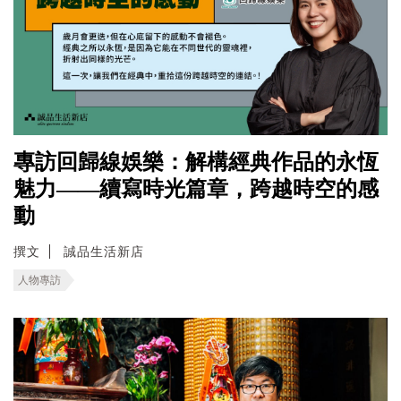
專訪回歸線娛樂：解構經典作品的永恆
魅力——續寫時光篇章，跨越時空的感
動
撰文
誠品生活新店
人物專訪