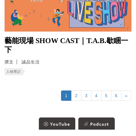
藝能現場 SHOW CAST｜T.A.B.歇睏一
下
撰文
誠品生活
人物專訪
1
2
3
4
5
6
»