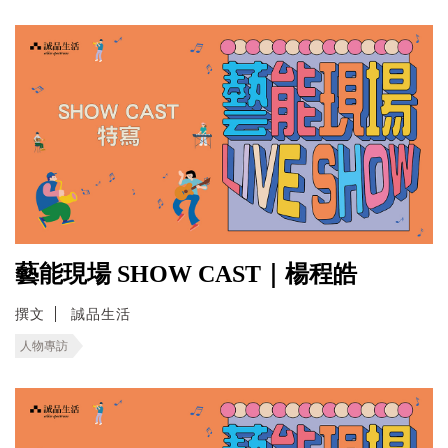
藝能現場 SHOW CAST｜楊程皓
撰文
誠品生活
人物專訪