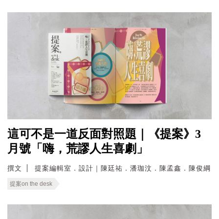
這可不是一道反面對照題｜《提案》3
月號「嗨，荒謬人生喜劇」
撰文
提案編輯室．設計｜陳廷祐．潘珈汶．陳孟鑫．陳俊綱
提案on the desk