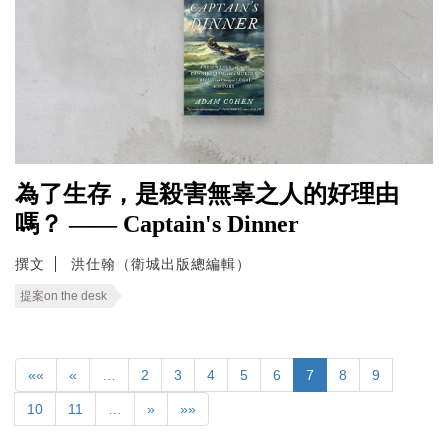
為了生存，是殺害無辜之人的好理由
嗎？ —— Captain's Dinner
撰文
洪仕翰（衛城出版總編輯）
提案on the desk
««
«
…
2
3
4
5
6
7
8
9
10
11
…
»
»»