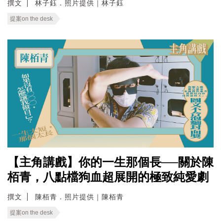
撰文
林子鈺．照片提供｜林子鈺
提案on the desk
【主角講戲】你的一生那個長──關於陳
栢青，八點檔狗血超展開的極致純愛劇
撰文
陳栢青．照片提供｜陳栢青
提案on the desk