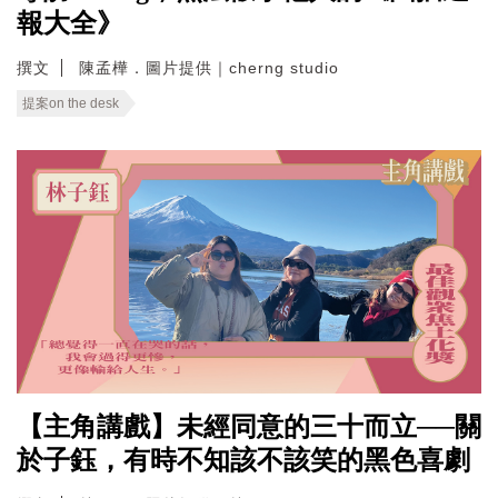
報大全》
撰文
陳孟樺．圖片提供｜cherng studio
提案on the desk
【主角講戲】未經同意的三十而立──關
於子鈺，有時不知該不該笑的黑色喜劇