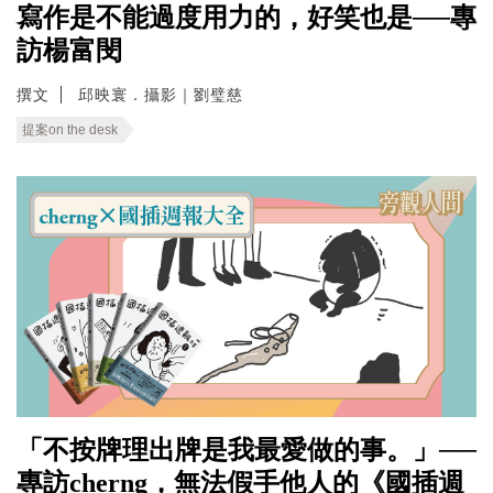
寫作是不能過度用力的，好笑也是──專
訪楊富閔
撰文
邱映寰．攝影｜劉璧慈
提案on the desk
「不按牌理出牌是我最愛做的事。」──
專訪cherng，無法假手他人的《國插週