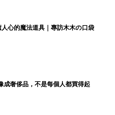
癒人心的魔法道具｜專訪木木の口袋
能量想像成奢侈品，不是每個人都買得起