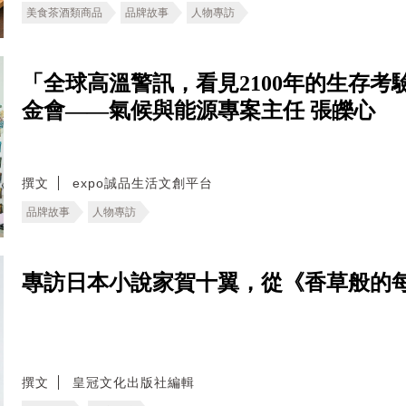
美食茶酒類商品
品牌故事
人物專訪
「全球高溫警訊，看見2100年的生存考驗。
金會——氣候與能源專案主任 張皪心
撰文
expo誠品生活文創平台
品牌故事
人物專訪
專訪日本小說家賀十翼，從《香草般的
撰文
皇冠文化出版社編輯