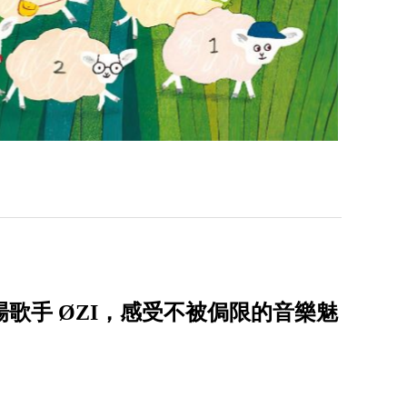
演唱會首場歌手 ØZI，感受不被侷限的音樂魅