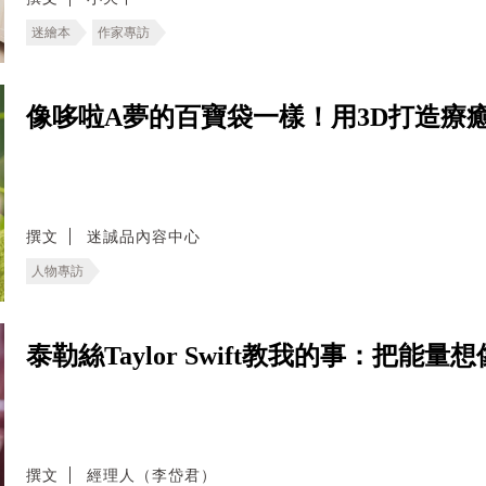
迷繪本
作家專訪
像哆啦A夢的百寶袋一樣！用3D打造療
撰文
迷誠品內容中心
人物專訪
泰勒絲Taylor Swift教我的事：把
撰文
經理人（李岱君）