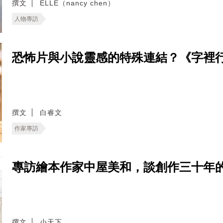
撰文
ELLE（nancy chen）
人物專訪
恐怖片與小說靈感的特殊連結？《字裡
撰文
白睿文
作家專訪
專訪繪本作家中屋美和，談創作三十年
撰文
小天下