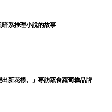
黑暗系推理小說的故事
變出新花樣。」專訪蔬食蘿蔔糕品牌