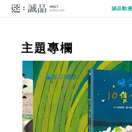
誠品動
主題專欄