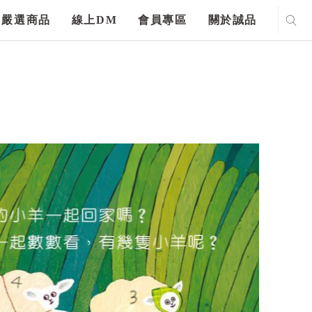
嚴選商品
線上DM
會員專區
關於誠品