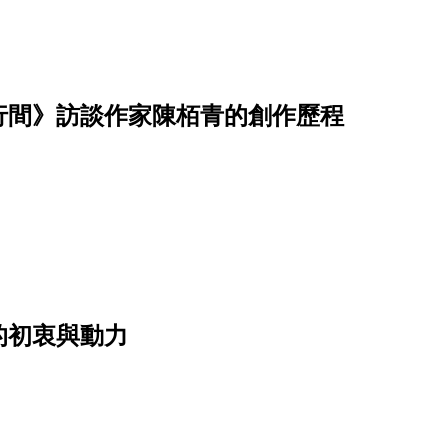
行間》訪談作家陳栢青的創作歷程
的初衷與動力