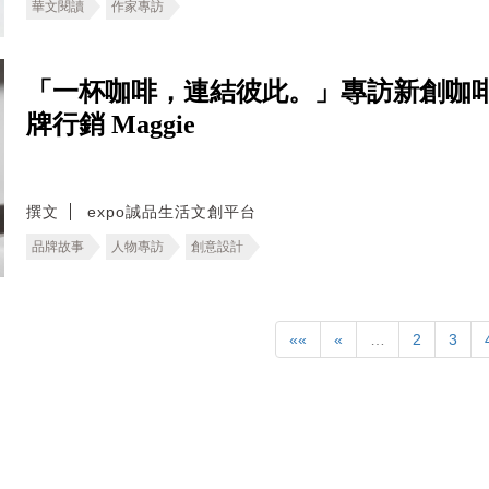
華文閱讀
作家專訪
「一杯咖啡，連結彼此。」專訪新創咖啡
牌行銷 Maggie
撰文
expo誠品生活文創平台
品牌故事
人物專訪
創意設計
««
«
…
2
3