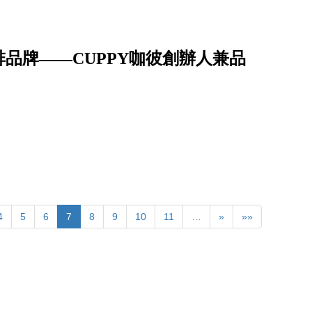
品牌——CUPPY咖彼創辦人兼品
4
5
6
7
8
9
10
11
…
»
»»