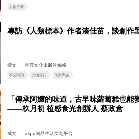
人物故事
專訪《人類標本》作者湊佳苗，談創作
撰文
皇冠文化出版社編輯
華文閱讀
人物專訪
作家專訪
「傳承阿嬤的味道，古早味蘿蔔糕也能
——杦月初 植感食光創辦人 蔡政倉
撰文
expo誠品生活文創平台