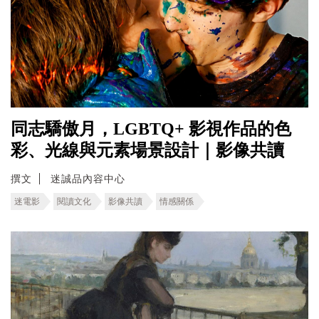
同志驕傲月，LGBTQ+ 影視作品的色
彩、光線與元素場景設計｜影像共讀
撰文
迷誠品內容中心
迷電影
閱讀文化
影像共讀
情感關係