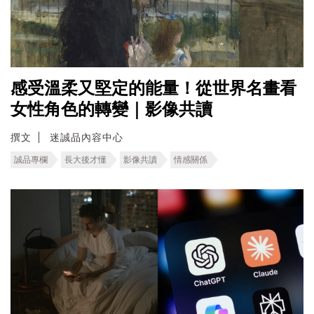
感受溫柔又堅定的能量！從世界名畫看
女性角色的轉變｜影像共讀
撰文
迷誠品內容中心
誠品專欄
長大後才懂
影像共讀
情感關係