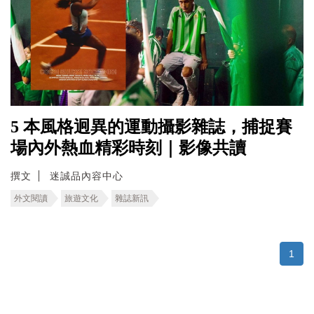
5 本風格迥異的運動攝影雜誌，捕捉賽
場內外熱血精彩時刻｜影像共讀
撰文
迷誠品內容中心
外文閱讀
旅遊文化
雜誌新訊
1