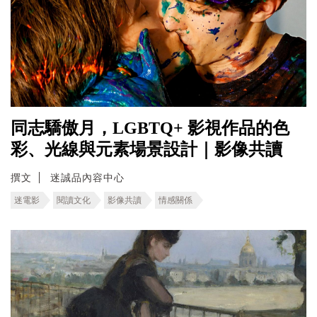
同志驕傲月，LGBTQ+ 影視作品的色
彩、光線與元素場景設計｜影像共讀
撰文
迷誠品內容中心
迷電影
閱讀文化
影像共讀
情感關係