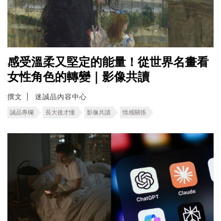
感受溫柔又堅定的能量！從世界名畫看
女性角色的轉變｜影像共讀
撰文
迷誠品內容中心
誠品專欄
長大後才懂
影像共讀
情感關係