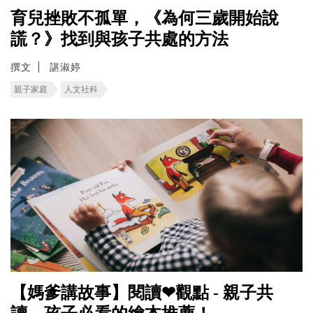
育兒挫敗不孤單，《為何三歲開始說
謊？》找到與孩子共處的方法
撰文
諶淑婷
親子家庭
人文社科
【媽爹講故事】閱讀❤觀點 - 親子共