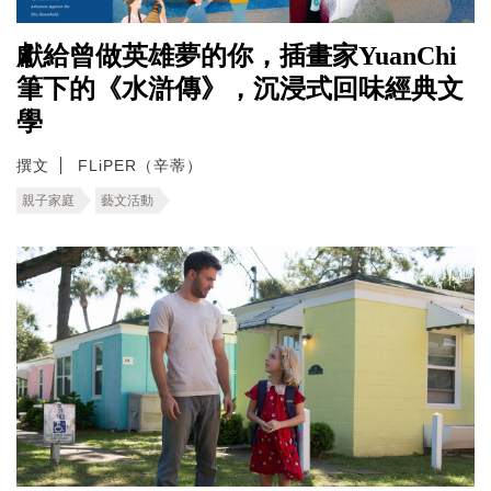
獻給曾做英雄夢的你，插畫家YuanChi
筆下的《水滸傳》，沉浸式回味經典文
學
撰文
FLiPER（辛蒂）
親子家庭
藝文活動