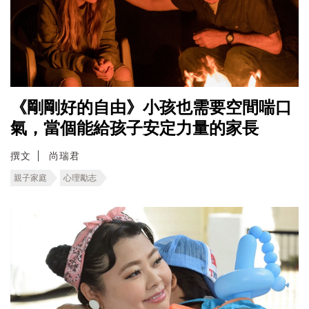
《剛剛好的自由》小孩也需要空間喘口
氣，當個能給孩子安定力量的家長
撰文
尚瑞君
親子家庭
心理勵志