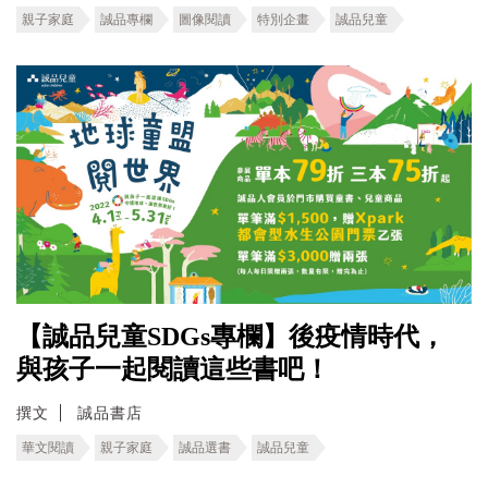
親子家庭
誠品專欄
圖像閱讀
特別企畫
誠品兒童
【誠品兒童SDGs專欄】後疫情時代，
與孩子一起閱讀這些書吧！
撰文
誠品書店
華文閱讀
親子家庭
誠品選書
誠品兒童