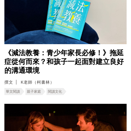
《減法教養：青少年家長必修！》拖延
症從何而來？和孩子一起面對建立良好
的溝通環境
撰文
K老師（柯書林）
華文閱讀
親子家庭
閱讀文化