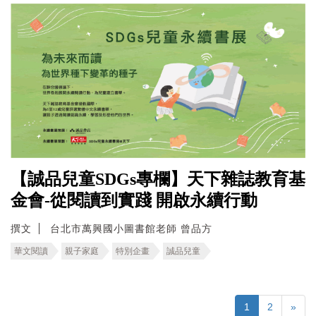
【誠品兒童SDGs專欄】天下雜誌教育基
金會-從閱讀到實踐 開啟永續行動
撰文
台北市萬興國小圖書館老師 曾品方
華文閱讀
親子家庭
特別企畫
誠品兒童
1
2
»