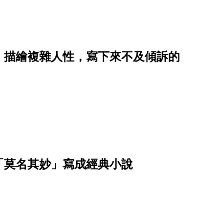
》描繪複雜人性，寫下來不及傾訴的
「莫名其妙」寫成經典小說