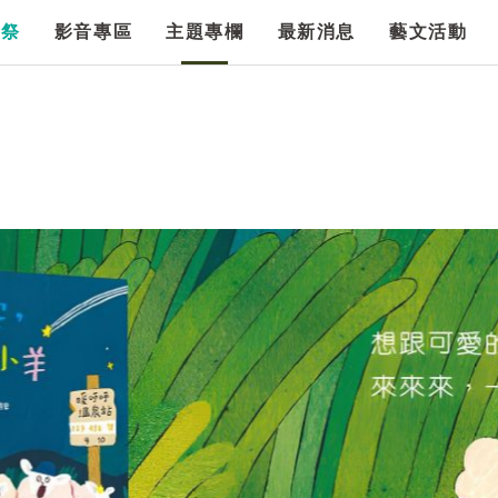
漫祭
影音專區
主題專欄
最新消息
藝文活動