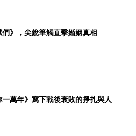
獸們》，尖銳筆觸直擊婚姻真相
你一萬年》寫下戰後衰敗的掙扎與人