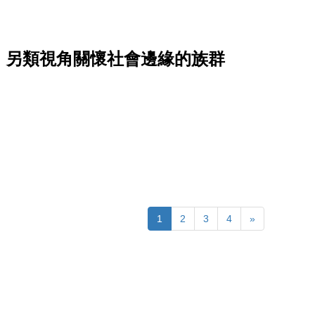
，另類視角關懷社會邊緣的族群
1
2
3
4
»