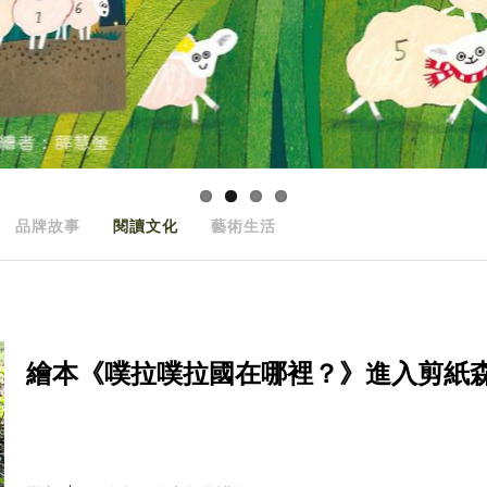
品牌故事
閱讀文化
藝術生活
繪本《噗拉噗拉國在哪裡？》進入剪紙