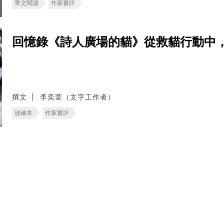
華文閱讀
作家書評
回憶錄《詩人廣場的貓》從救貓行動中
撰文
李奕萱（文字工作者）
迷繪本
作家書評