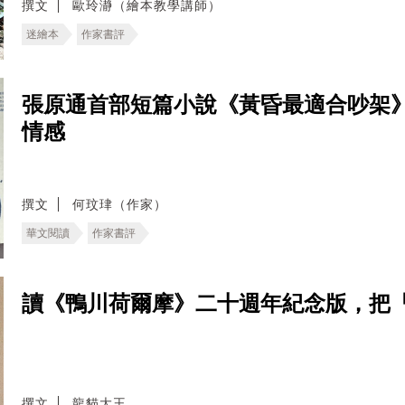
撰文
歐玲瀞（繪本教學講師）
迷繪本
作家書評
張原通首部短篇小說《黃昏最適合吵架
情感
撰文
何玟珒（作家）
華文閱讀
作家書評
讀《鴨川荷爾摩》二十週年紀念版，把
撰文
龍貓大王