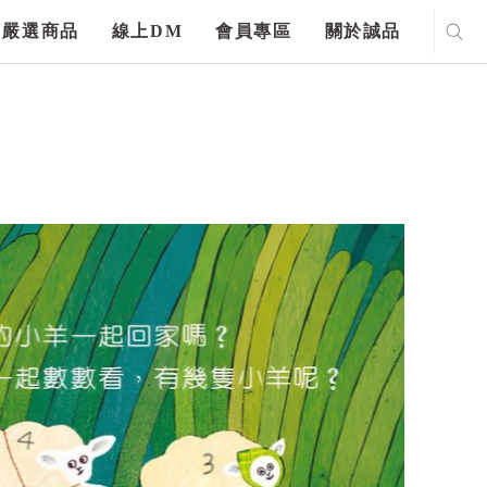
嚴選商品
線上DM
會員專區
關於誠品