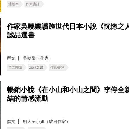
迷繪本
作家書評
作家吳曉樂讀跨世代日本小說《恍惚之
誠品選書
撰文
吳曉樂（作家）
華文閱讀
誠品選書
作家書評
暢銷小說《在小山和小山之間》李停全
結的情感流動
撰文
明太子小姐（駐日作家）