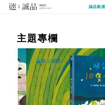
誠品動
主題專欄