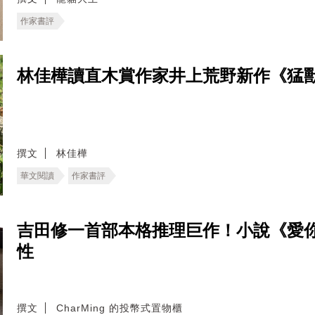
作家書評
林佳樺讀直木賞作家井上荒野新作《猛
撰文
林佳樺
華文閱讀
作家書評
吉田修一首部本格推理巨作！小說《愛
性
撰文
CharMing 的投幣式置物櫃