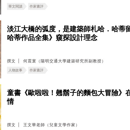
華文閱讀
作家書評
淡江大橋的弧度，是建築師札哈．哈蒂
哈蒂作品全集》窺探設計理念
撰文
何震寰（陽明交通大學建築研究所副教授）
人物故事
作家書評
童書《歐啦啦！翹鬍子的麵包大冒險》
情
撰文
王文華老師（兒童文學作家）