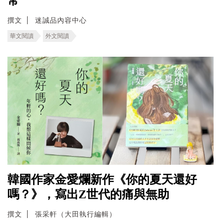
常
撰文
迷誠品內容中心
華文閱讀
外文閱讀
韓國作家金愛爛新作《你的夏天還好
嗎？》，寫出Z世代的痛與無助
撰文
張采軒（大田執行編輯）