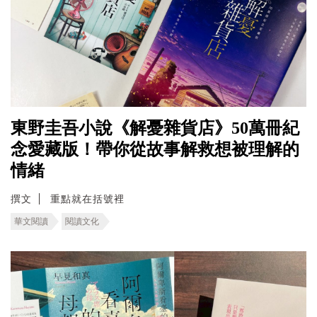
東野圭吾小說《解憂雜貨店》50萬冊紀
念愛藏版！帶你從故事解救想被理解的
情緒
撰文
重點就在括號裡
華文閱讀
閱讀文化