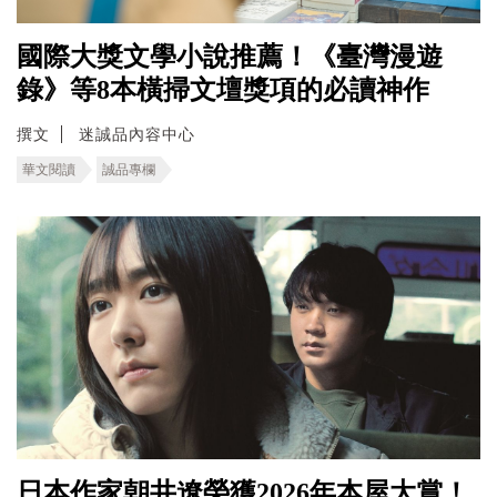
國際大獎文學小說推薦！《臺灣漫遊
錄》等8本橫掃文壇獎項的必讀神作
撰文
迷誠品內容中心
華文閱讀
誠品專欄
日本作家朝井遼榮獲2026年本屋大賞！