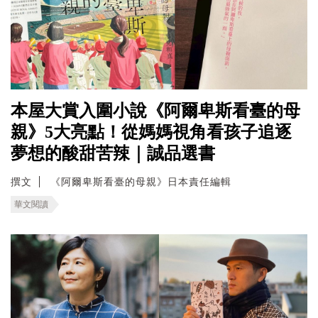
本屋大賞入圍小說《阿爾卑斯看臺的母
親》5大亮點！從媽媽視角看孩子追逐
夢想的酸甜苦辣｜誠品選書
撰文
《阿爾卑斯看臺的母親》日本責任編輯
華文閱讀