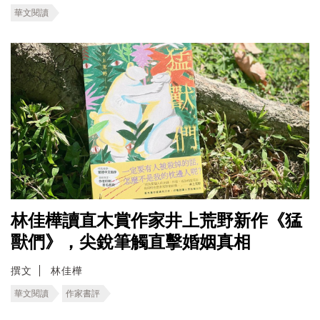
華文閱讀
林佳樺讀直木賞作家井上荒野新作《猛
獸們》，尖銳筆觸直擊婚姻真相
撰文
林佳樺
華文閱讀
作家書評