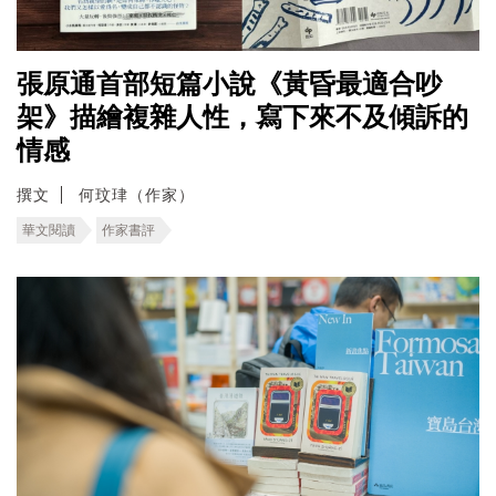
張原通首部短篇小說《黃昏最適合吵
架》描繪複雜人性，寫下來不及傾訴的
情感
撰文
何玟珒（作家）
華文閱讀
作家書評