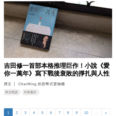
吉田修一首部本格推理巨作！小說《愛
你一萬年》寫下戰後衰敗的掙扎與人性
撰文
CharMing 的投幣式置物櫃
華文閱讀
作家書評
1
2
3
4
5
6
7
8
9
10
…
»