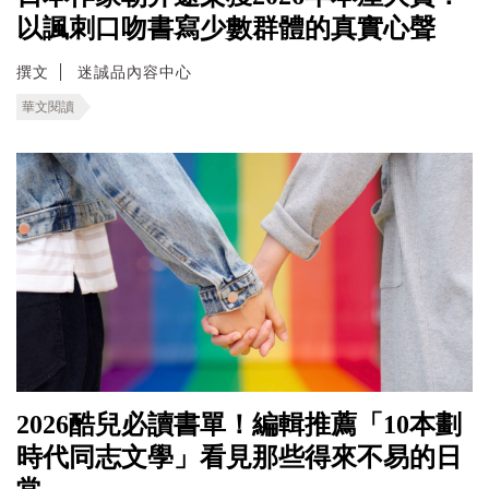
以諷刺口吻書寫少數群體的真實心聲
撰文
迷誠品內容中心
華文閱讀
2026酷兒必讀書單！編輯推薦「10本劃
時代同志文學」看見那些得來不易的日