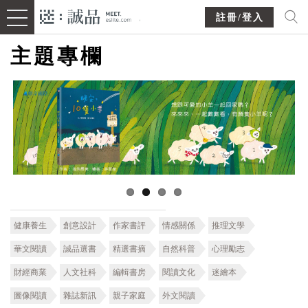
註冊/登入
主題專欄
健康養生
創意設計
作家書評
情感關係
推理文學
華文閱讀
誠品選書
精選書摘
自然科普
心理勵志
財經商業
人文社科
編輯書房
閱讀文化
迷繪本
圖像閱讀
雜誌新訊
親子家庭
外文閱讀