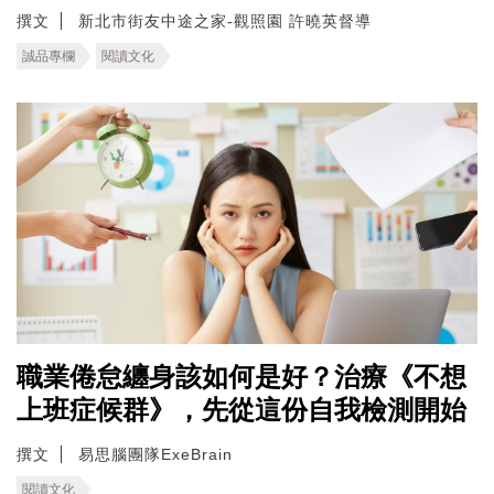
撰文
新北市街友中途之家-觀照園 許曉英督導
誠品專欄
閱讀文化
職業倦怠纏身該如何是好？治療《不想
上班症候群》，先從這份自我檢測開始
撰文
易思腦團隊ExeBrain
閱讀文化