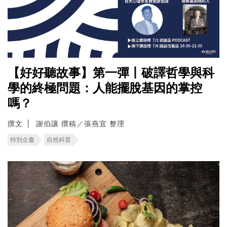
【好好聽故事】第一彈丨破譯哲學與科
學的終極問題：人能擺脫基因的掌控
嗎？
撰文
謝伯讓 撰稿／張燕宜 整理
特別企畫
自然科普