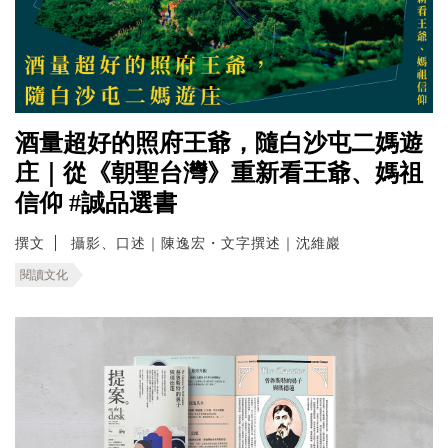
酒量超好的照府王爺，隨白沙屯二媽遊
庄｜從《朝聖台灣》重新看王爺、媽祖
信仰 #誠品選書
撰文
攝影、口述｜陳逸宏・文字撰述｜沈維巖
閱讀文化