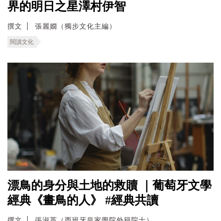
界的明日之星澤村伊智
撰文
張麗嫺（獨步文化主編）
閱讀文化
漂鳥的身分與土地的救贖 ｜葡萄牙文學
經典《畫鳥的人》 #經典共讀
撰文
張淑英（西班牙皇家學院外籍院士）