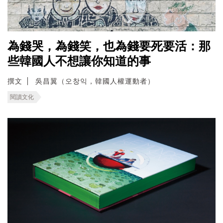
為錢哭，為錢笑，也為錢要死要活：那
些韓國人不想讓你知道的事
撰文
吳昌翼（오창익，韓國人權運動者）
閱讀文化