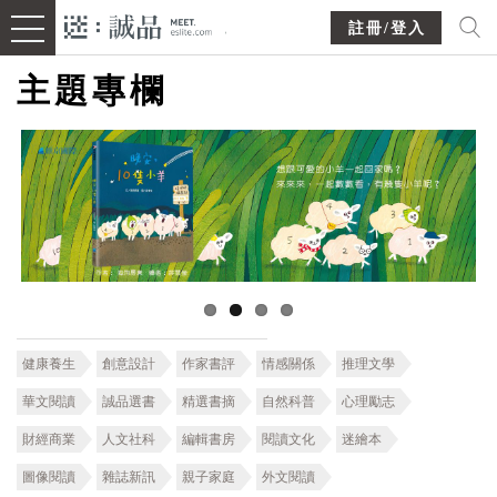
註冊/登入
主題專欄
健康養生
創意設計
作家書評
情感關係
推理文學
華文閱讀
誠品選書
精選書摘
自然科普
心理勵志
財經商業
人文社科
編輯書房
閱讀文化
迷繪本
圖像閱讀
雜誌新訊
親子家庭
外文閱讀