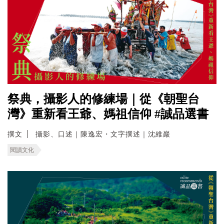
祭典，攝影人的修練場｜從《朝聖台
灣》重新看王爺、媽祖信仰 #誠品選書
撰文
攝影、口述｜陳逸宏・文字撰述｜沈維巖
閱讀文化