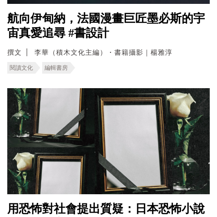
航向伊甸納，法國漫畫巨匠墨必斯的宇
宙真愛追尋 #書設計
撰文
李華（積木文化主編）・書籍攝影｜楊雅淳
閱讀文化
編輯書房
用恐怖對社會提出質疑：日本恐怖小說