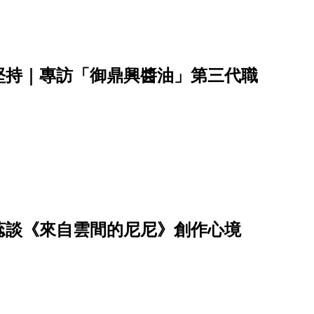
堅持｜專訪「御鼎興醬油」第三代職
蕊談《來自雲間的尼尼》創作心境