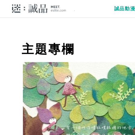
誠品動
主題專欄