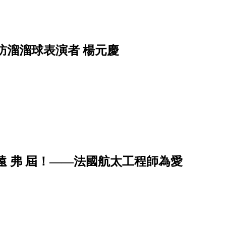
訪溜溜球表演者 楊元慶
遠 弗 屆！——法國航太工程師為愛