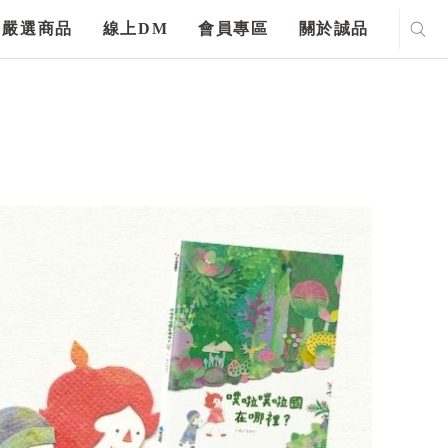
嚴選商品
線上DM
會員專區
關於誠品