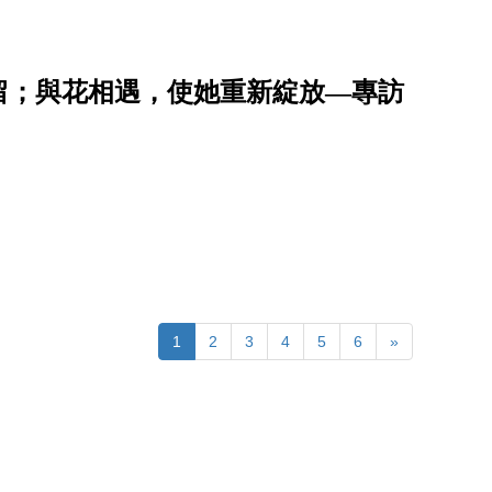
留；與花相遇，使她重新綻放—專訪
1
2
3
4
5
6
»