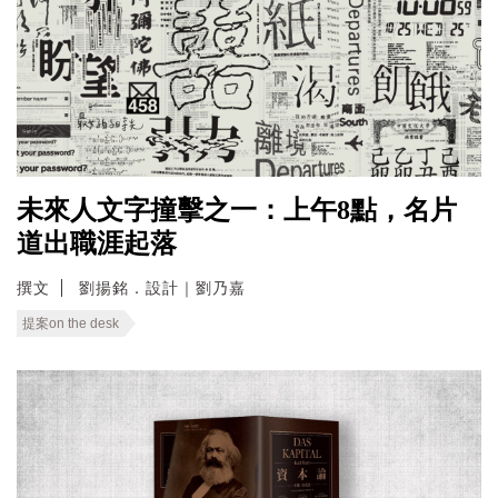
未來人文字撞擊之一：上午8點，名片
道出職涯起落
撰文
劉揚銘．設計｜劉乃嘉
提案on the desk