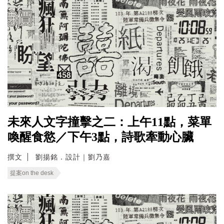
未來人文字撞擊之二：上午11點，菜單
喚醒食慾／下午3點，詩歌牽動心臟
撰文
劉揚銘．設計｜劉乃嘉
提案on the desk