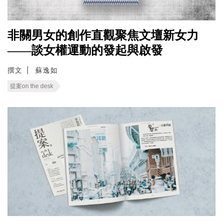
非關男女的創作直觀聚焦文壇新女力
——談女權運動的發起與啟發
撰文
蘇逸如
提案on the desk