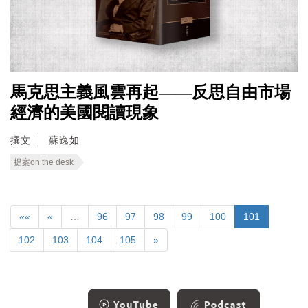
馬克思主義風雲再起——反思自由市場
經濟的美國閱讀現象
撰文
蘇逸如
提案on the desk
««
«
…
96
97
98
99
100
101
102
103
104
105
»