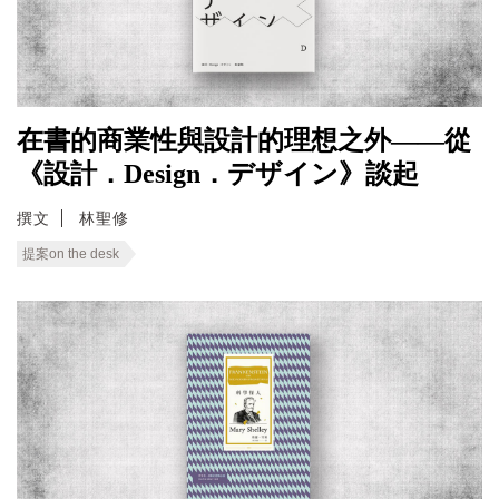
在書的商業性與設計的理想之外——從
《設計．Design．デザイン》談起
撰文
林聖修
提案on the desk