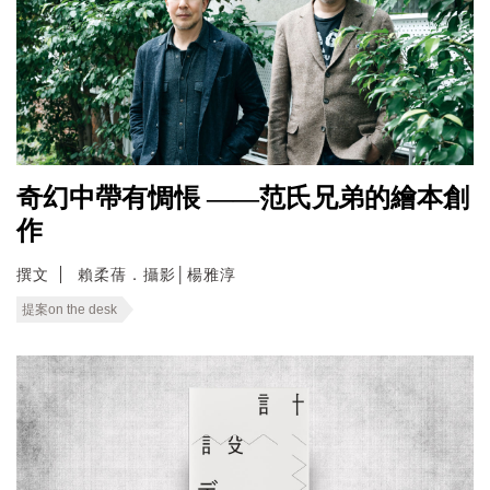
奇幻中帶有惆悵 ——范氏兄弟的繪本創
作
撰文
賴柔蒨．攝影│楊雅淳
提案on the desk