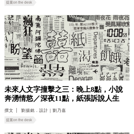
提案on the desk
未來人文字撞擊之三：晚上8點，小說
奔湧情慾／深夜11點，紙張訴說人生
撰文
劉揚銘．設計｜劉乃嘉
提案on the desk