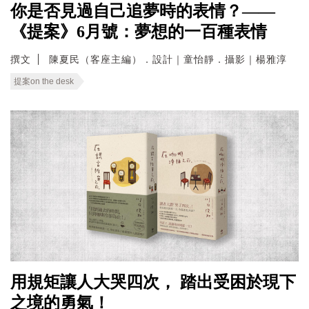
你是否見過自己追夢時的表情？——
《提案》6月號：夢想的一百種表情
撰文
陳夏民（客座主編）．設計｜童怡靜．攝影｜楊雅淳
提案on the desk
用規矩讓人大哭四次， 踏出受困於現下
之境的勇氣！