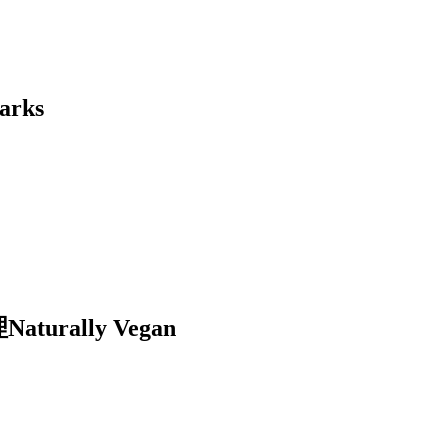
rks
ally Vegan