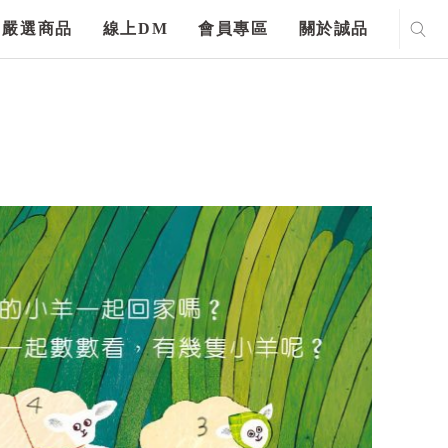
嚴選商品
線上DM
會員專區
關於誠品