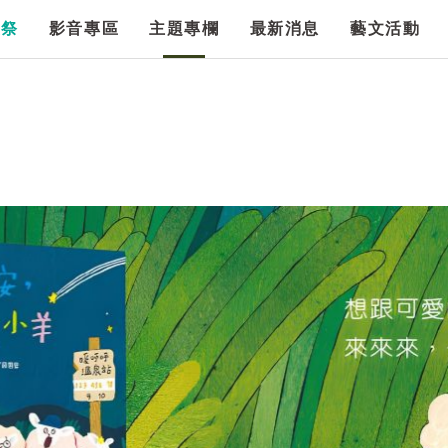
漫祭
影音專區
主題專欄
最新消息
藝文活動