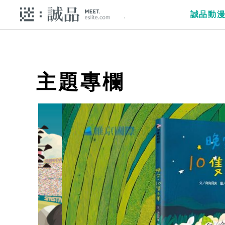
誠品動
主題專欄