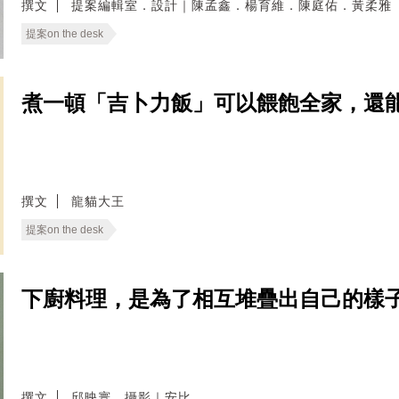
撰文
提案編輯室．設計｜陳孟鑫．楊育維．陳庭佑．黃柔雅
提案on the desk
煮一頓「吉卜力飯」可以餵飽全家，還
撰文
龍貓大王
提案on the desk
下廚料理，是為了相互堆疊出自己的樣子──專
撰文
邱映寰．攝影｜安比