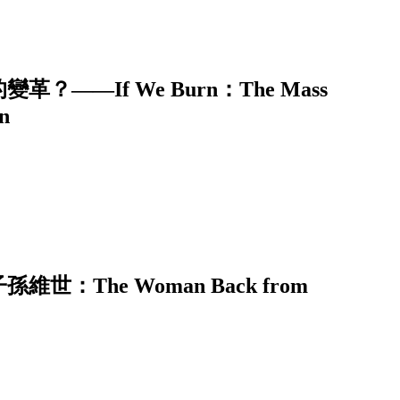
—If We Burn：The Mass
on
The Woman Back from