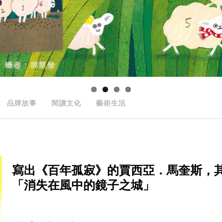
品牌故事
閱讀文化
藝術生活
寫出《百年孤寂》的賈西亞．馬奎斯，其
「消失在風中的鏡子之城」