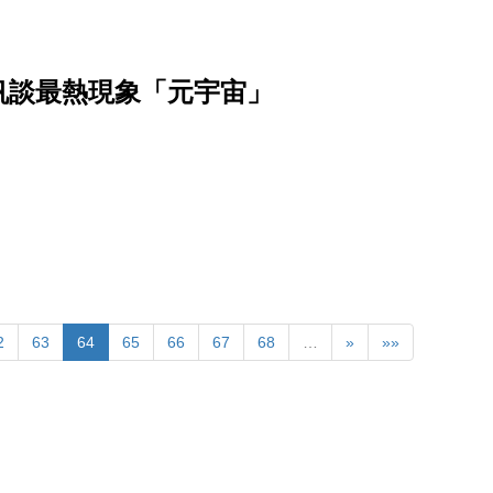
帆談最熱現象「元宇宙」
2
63
64
65
66
67
68
…
»
»»