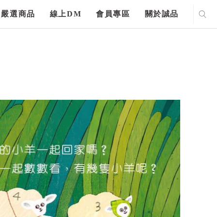
嚴選商品
線上DM
會員專區
關於誠品