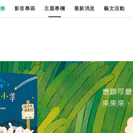
漫祭
影音專區
主題專欄
最新消息
藝文活動