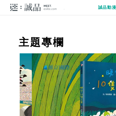
誠品動
主題專欄