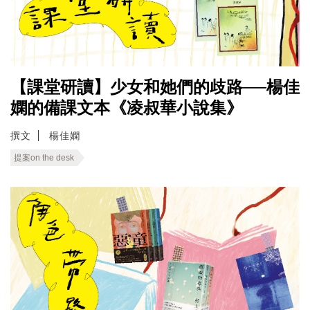
【課堂研讀】少女和她們的歧路──楊佳
嫻的備課文本《凌叔華小說集》
撰文
楊佳嫻
提案on the desk