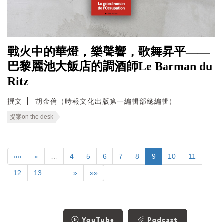
戰火中的華燈，樂聲響，歌舞昇平——
巴黎麗池大飯店的調酒師Le Barman du
Ritz
撰文
胡金倫（時報文化出版第一編輯部總編輯）
提案on the desk
««
«
…
4
5
6
7
8
9
10
11
12
13
…
»
»»