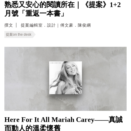
熟悉又安心的閱讀所在｜《提案》1+2
月號「重返一本書」
撰文
提案編輯室．設計｜傅文豪．陳俊綱
提案on the desk
Here For It All Mariah Carey——真誠
而動人的溫柔懷舊