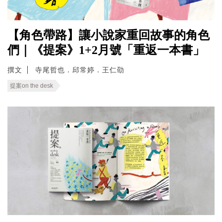
【角色帶路】讓小說家重回故事的角色
們｜《提案》1+2月號「重返一本書」
撰文
寺尾哲也．邱常婷．王仁劭
提案on the desk