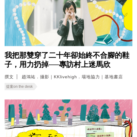
我把那雙穿了二十年卻始終不合腳的鞋
子，用力扔掉──專訪村上迷馬欣
撰文
趙鴻祐．攝影｜KKlivehigh．場地協力｜基地書店
提案on the desk