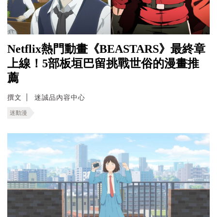
Netflix熱門動畫《BEASTARS》最終章
上線！5部板垣巴留挑戰世俗的漫畫推
薦
撰文
迷誠品內容中心
迷動漫