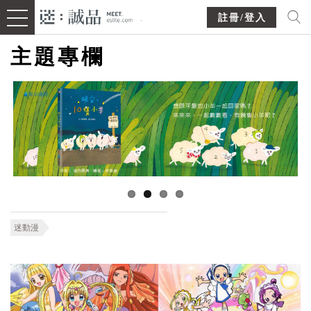
註冊/登入
主題專欄
迷動漫