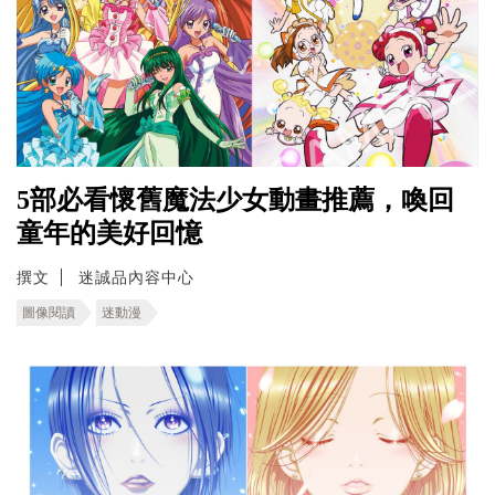
5部必看懷舊魔法少女動畫推薦，喚回
童年的美好回憶
撰文
迷誠品內容中心
圖像閱讀
迷動漫