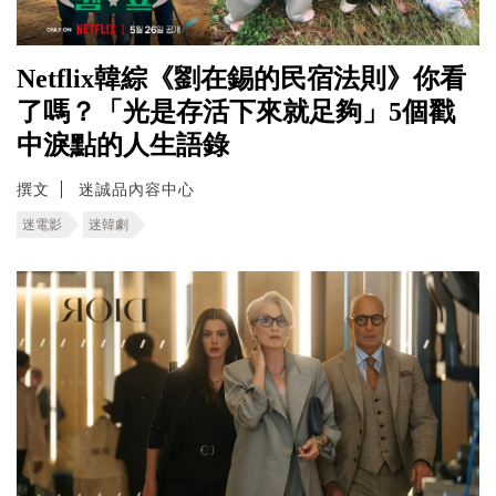
Netflix韓綜《劉在錫的民宿法則》你看
了嗎？「光是存活下來就足夠」5個戳
中淚點的人生語錄
撰文
迷誠品內容中心
迷電影
迷韓劇