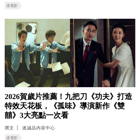
迷電影
2026賀歲片推薦！九把刀《功夫》打造
特效天花板，《孤味》導演新作《雙
囍》3大亮點一次看
撰文
迷誠品內容中心
迷電影