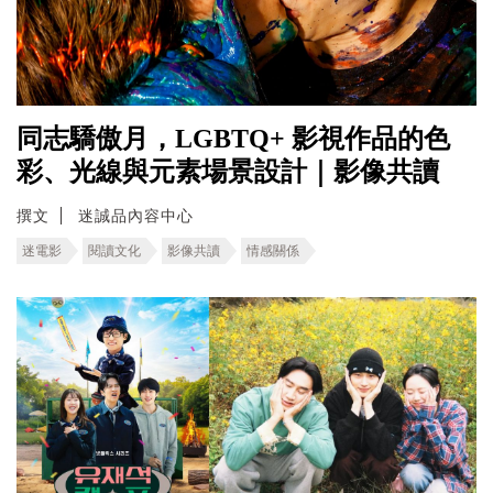
同志驕傲月，LGBTQ+ 影視作品的色
彩、光線與元素場景設計｜影像共讀
撰文
迷誠品內容中心
迷電影
閱讀文化
影像共讀
情感關係