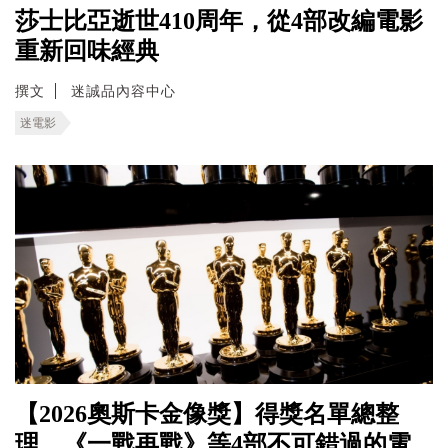
莎士比亞逝世410周年，從4部改編電影
重新回味經典
撰文
迷誠品內容中心
迷電影
【2026奧斯卡金像獎】得獎名單總整
理，《一戰再戰》等4部不可錯過的電