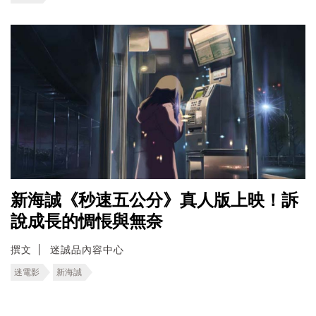
新海誠《秒速五公分》真人版上映！訴
說成長的惆悵與無奈
撰文
迷誠品內容中心
迷電影
新海誠