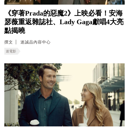
《穿著Prada的惡魔2》上映必看！安海
瑟薇重返雜誌社、Lady Gaga獻唱4大亮
點揭曉
撰文
迷誠品內容中心
迷電影