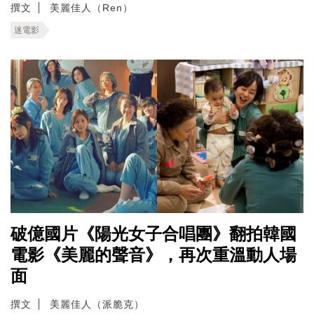
撰文
美麗佳人（Ren）
迷電影
破億國片《陽光女子合唱團》翻拍韓國
電影《美麗的聲音》，再次重溫動人場
面
撰文
美麗佳人（派脆克）