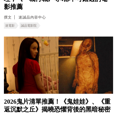
影推薦
撰文
迷誠品內容中心
迷電影
誠品電影院
2026鬼片清單推薦！《鬼娃娃》、《重
返沉默之丘》揭曉恐懼背後的黑暗秘密