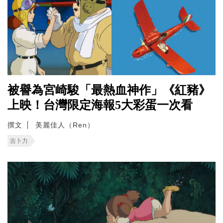
被譽為宮崎駿「最熱血神作」《紅豬》
上映！台灣限定海報5大彩蛋一次看
撰文
美麗佳人（Ren）
吉卜力