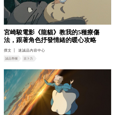
宮崎駿電影《龍貓》教我的5種療傷
法，跟著角色抒發情緒的暖心攻略
撰文
迷誠品內容中心
誠品專欄
吉卜力